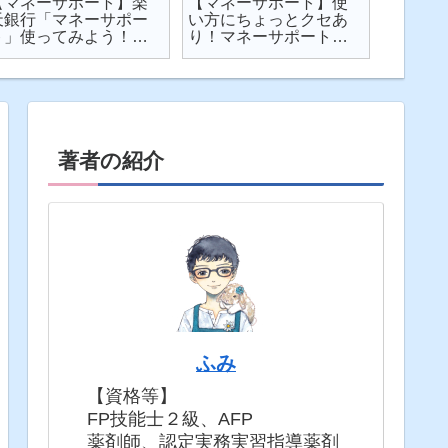
【マネーサポート】楽
【マネーサポート】使
【202
天銀行「マネーサポー
い方にちょっとクセあ
ト】個
ト」使ってみよう！
り！マネーサポートの
利・発
実際の画面を見せなが
困りごとを解説
してみた
ら使い方を解説
固定5年
著者の紹介
ふみ
【資格等】
FP技能士２級、AFP
薬剤師、認定実務実習指導薬剤