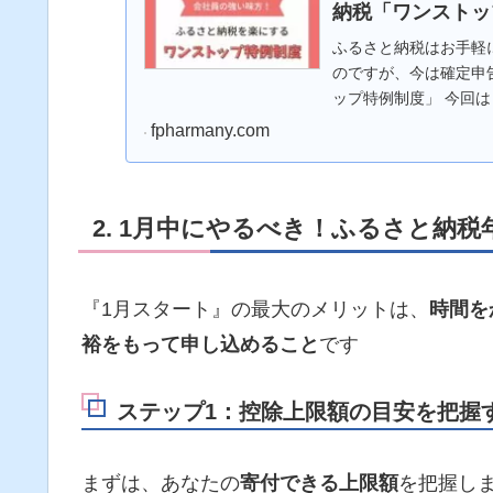
納税「ワンストッ
ふるさと納税はお手軽
のですが、今は確定申
ップ特例制度」 今回
ら使えるか、使う際の
fpharmany.com
ンでの申請方法も併せ
2. 1月中にやるべき！ふるさと納税
『1月スタート』の最大のメリットは、
時間を
裕をもって申し込めること
です
ステップ1：控除上限額の目安を把握
まずは、あなたの
寄付できる上限額
を把握し