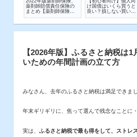
楽天が
2022年版薬剤師保険、
【初心者向け】個人向
が起こ
薬剤師賠償責任保険の
け国債はいくら買うと
対策し
まとめ【薬剤師保険】
良い？損しない買い方
説
【2022年】
は？を解説【個人向け
国債】
【2026年版】ふるさと納税は
いための年間計画の立て方
みなさん、去年のふるさと納税は満足できま
年末ギリギリに、焦って選んで残念なことに
実は、
ふるさと納税で最も得をして、ストレ