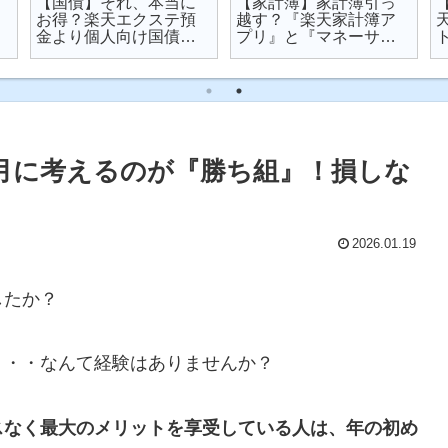
【国債】それ、本当に
【家計簿】家計簿引っ
お得？楽天エクステ預
越す？『楽天家計簿ア
金より個人向け国債を
プリ』と『マネーサポ
オススメする理由
ート』を比較してみた
1月に考えるのが『勝ち組』！損しな
2026.01.19
したか？
・・・なんて経験はありませんか？
スなく最大のメリットを享受している人は、年の初め