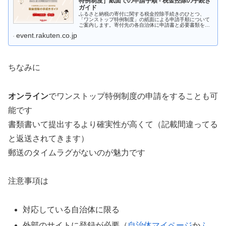
特例制度］紙面での申請手順 - 税金控除の手続き
ガイド
ふるさと納税の寄付に関する税金控除手続きのひとつ、
「ワンストップ特例制度」の紙面による申請手順について
ご案内します。寄付先の各自治体に申請書と必要書類を郵
送するだけで、ふるさと納税による寄付金控除を受けられ
event.rakuten.co.jp
ます。
ちなみに
オンライン
でワンストップ特例制度の申請をすることも可
能です
書類書いて提出するより確実性が高くて（記載間違ってる
と返送されてきます）
郵送のタイムラグがないのが魅力です
注意事項は
対応している自治体に限る
外部のサイトに登録が必要（
自治体マイページ
か
ふ