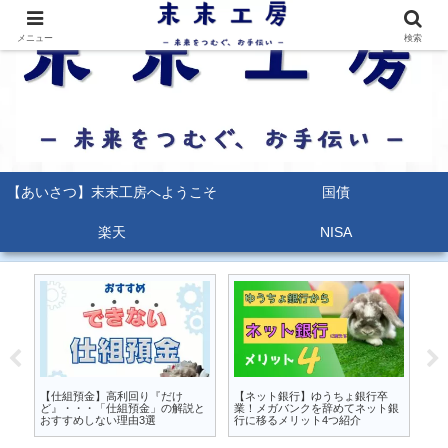
メニュー
検索
【あいさつ】末末工房へようこそ
国債
楽天
NISA
るな
【仕組預金】高利回り『だけ
【ネット銀行】ゆうちょ銀行卒
【
か
ど』・・・「仕組預金」の解説と
業！メガバンクを辞めてネット銀
能
おすすめしない理由3選
行に移るメリット4つ紹介
ポ