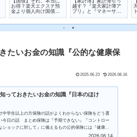
【国債】それ、本当に
【家計簿】家計簿引っ
お得？楽天エクステ預
越す？『楽天家計簿ア
金より個人向け国債を
プリ』と『マネーサポ
オススメする理由
ート』を比較してみた
おきたいお金の知識『公的な健康保
2025.06.23
2026.06.16
ら知っておきたいお金の知識『日本のほけ
け中学生以上の方保険の話がよくわからない保険をどう選
い今日の話 まとめ保険は『予期できない』『コントロー
なショックに対して』に備えるもの公的保険には『健康保
...
2026.06.14