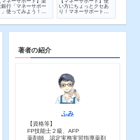
【マネーサポート】楽
【マネーサポート】使
【202
天銀行「マネーサポー
い方にちょっとクセあ
ト】個
ト」使ってみよう！
り！マネーサポートの
利・発
実際の画面を見せなが
困りごとを解説
してみた
ら使い方を解説
固定5年
著者の紹介
ふみ
【資格等】
FP技能士２級、AFP
薬剤師、認定実務実習指導薬剤