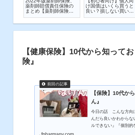
楽天が
2022年版薬剤師保険、
【初心者向け】個人向
が起こ
薬剤師賠償責任保険の
け国債はいくら買うと
対策し
まとめ【薬剤師保険】
良い？損しない買い方
説
【2022年】
は？を解説【個人向け
国債】
【健康保険】10代から知って
険』
【保険】10代か
ん』
今日の話 こんな方向
んだら良いかわからな
ルできない』『個別的
険』『年金保険』『介護保
fpharmany.com