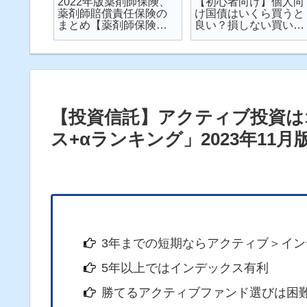
楽天が
2022年版薬剤師保険、
【初心者向け】個人向
が起こ
薬剤師賠償責任保険の
け国債はいくら買うと
対策し
まとめ【薬剤師保険】
良い？損しない買い方
説
【2022年】
は？を解説【個人向け
国債】
【投資信託】アクティブ投資は
ス+αランキング」2023年11月
3年までの短期ならアクティブ＞イン
5年以上ではインデックス有利
勝てるアクティブファンド選びは困