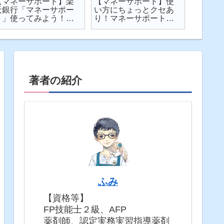
【マネーサポート】楽
【マネーサポート】使
【202
天銀行「マネーサポー
い方にちょっとクセあ
ト】個
ト」使ってみよう！
り！マネーサポートの
利・発
実際の画面を見せなが
困りごとを解説
してみた
ら使い方を解説
固定5年
著者の紹介
ふみ
【資格等】
FP技能士２級、AFP
薬剤師、認定実務実習指導薬剤