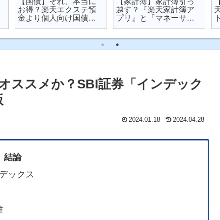
【国債】それ、本当に
【家計簿】家計簿引っ
お得？楽天エクステ預
越す？『楽天家計簿ア
金より個人向け国債を
プリ』と『マネーサポ
オススメする理由
ート』を比較してみた
オススメか？SBI証券「インデック
版
2024.01.18
2024.04.28
結論
デックス
難