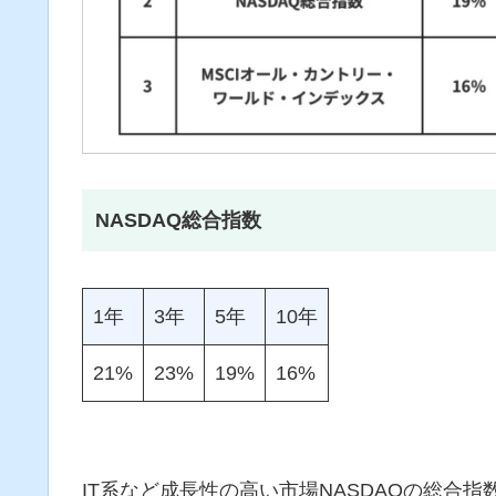
NASDAQ総合指数
1年
3年
5年
10年
21%
23%
19%
16%
IT系など成長性の高い市場NASDAQの総合指