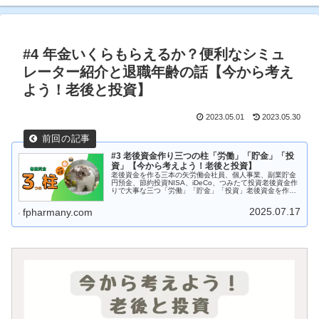
#4 年金いくらもらえるか？便利なシミュ
レーター紹介と退職年齢の話【今から考え
よう！老後と投資】
2023.05.01
2023.05.30
#3 老後資金作り三つの柱「労働」「貯金」「投
資」【今から考えよう！老後と投資】
老後資金を作る三本の矢労働会社員、個人事業、副業貯金
円預金、節約投資NISA、iDeCo、つみたて投資老後資金作
りで大事な三つ「労働」「貯金」「投資」老後資金を作る
道筋は、３ステップ労働で稼ぎ貯金と節約で支出を減らし
作り上げた資産を投資で増...
2025.07.17
fpharmany.com