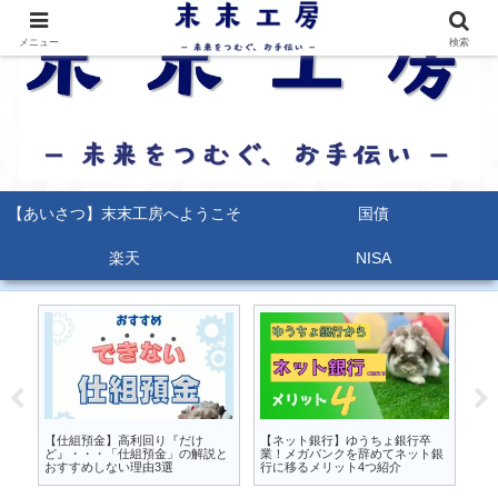
メニュー
検索
【あいさつ】末末工房へようこそ
国債
楽天
NISA
るな
【仕組預金】高利回り『だけ
【ネット銀行】ゆうちょ銀行卒
【
か
ど』・・・「仕組預金」の解説と
業！メガバンクを辞めてネット銀
能
おすすめしない理由3選
行に移るメリット4つ紹介
ポ