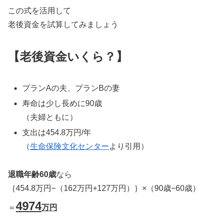
この式を活用して
老後資金を試算してみましょう
【老後資金いくら？】
プランAの夫、プランBの妻
寿命は少し長めに90歳
（夫婦ともに）
支出は454.8万円/年
（
生命保険文化センター
より引用）
退職年齢60歳
なら
｛454.8万円−（162万円+127万円）｝×（90歳−60歳）
4974
＝
万円