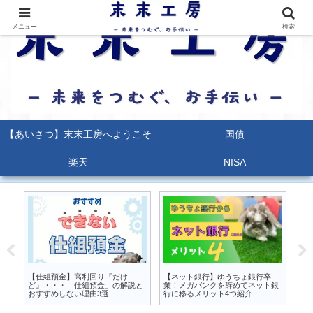
メニュー
検索
【あいさつ】末末工房へようこそ
国債
楽天
NISA
るな
【仕組預金】高利回り『だけ
【ネット銀行】ゆうちょ銀行卒
【
か
ど』・・・「仕組預金」の解説と
業！メガバンクを辞めてネット銀
能
おすすめしない理由3選
行に移るメリット4つ紹介
ポ