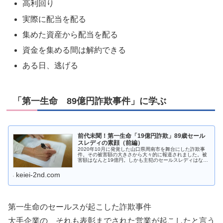
高利回り
実際に配当を配る
集めた資産から配当を配る
資金を集める間は解約できる
ある日、逃げる
「第一生命 89億円詐欺事件」に学ぶ
前代未聞！第一生命「19億円詐欺」89歳セール
スレディの素顔（前編）
2020年10月に発覚した山口県周南市を舞台にした詐欺事
件。その被害額の大きさから大々的に報道されました。被
害額はなんと19億円。しかも主犯のセールスレディはなん
と御歳89歳！？なぜこのセールスレディは19億円ものお金
を顧客から騙し取ること...
keiei-2nd.com
第一生命のセールスが起こした詐欺事件
大手企業の、それも表彰までされた営業が起こしたと言う