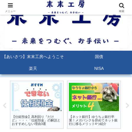
メニュー
検索
【あいさつ】末末工房へようこそ
国債
楽天
NISA
るな
【仕組預金】高利回り『だけ
【ネット銀行】ゆうちょ銀行卒
【
か
ど』・・・「仕組預金」の解説と
業！メガバンクを辞めてネット銀
能
おすすめしない理由3選
行に移るメリット4つ紹介
ポ