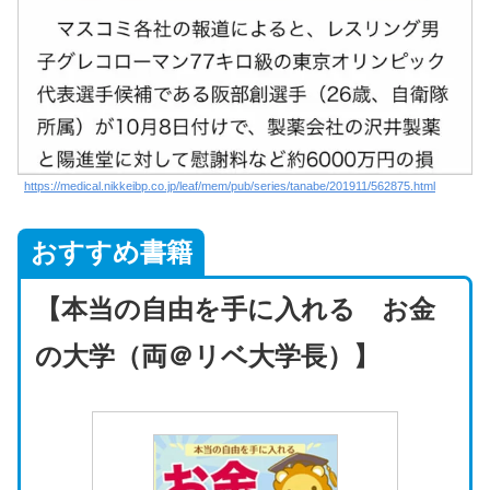
https://medical.nikkeibp.co.jp/leaf/mem/pub/series/tanabe/201911/562875.html
おすすめ書籍
【本当の自由を手に入れる お金
の大学（両＠リベ大学長）】