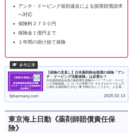
アンチ・ドーピング規則違反による損害賠償請求
へ対応
保険料２７００円
保険金１億円まで
１年間の掛け捨て保険
【保険の見直し】日本薬剤師会推奨の保険「アン
チ・ドーピング活動保険」は必要か？
日本薬剤師会会員の福利厚生保険の一つ「アンチ・ドーピ
ング活動保険」についての考察です そもそもがドーピング
に関わる薬剤師が少ない事 判例がないことから、人を選ぶ
保険となっています
2025.02.13
fpharmany.com
東京海上日動《薬剤師賠償責任保
険》