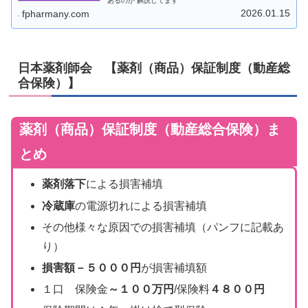
あるのか 解説してます
2026.01.15
fpharmany.com
日本薬剤師会 【薬剤（商品）保証制度（動産総
合保険）】
薬剤（商品）保証制度（動産総合保険）ま
とめ
薬剤落下
による損害補填
冷蔵庫
の電源切れによる損害補填
その他様々な原因での損害補填（パンフに記載あ
り）
損害額－５０００円
が損害補填額
１口 保険金
～１００万円
/保険料
４８００円