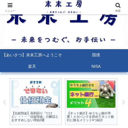
メニュー
検索
【あいさつ】末末工房へようこそ
国債
楽天
NISA
るな
【仕組預金】高利回り『だけ
【ネット銀行】ゆうちょ銀行卒
【
か
ど』・・・「仕組預金」の解説と
業！メガバンクを辞めてネット銀
能
おすすめしない理由3選
行に移るメリット4つ紹介
ポ