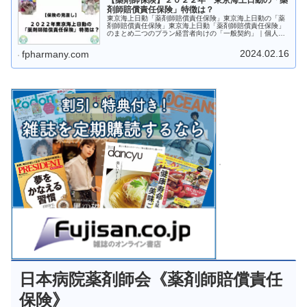
【薬剤師保険】２０２２年 東京海上日動の「薬
剤師賠償責任保険」特徴は？
東京海上日動「薬剤師賠償責任保険」東京海上日動の「薬
剤師賠償責任保険」東京海上日動「薬剤師賠償責任保険」
のまとめ二つのプラン経営者向けの「一般契約」｜個人向
けの「勤務薬剤師・勤務登録販売者契約」保険金は １事
故１億円保険料は契約者により変動...
2024.02.16
fpharmany.com
日本病院薬剤師会《薬剤師賠償責任
保険》