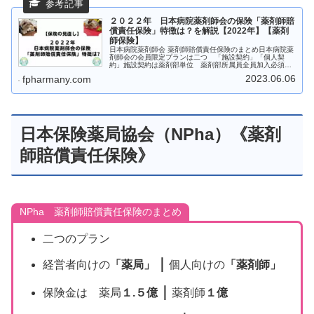
２０２２年 日本病院薬剤師会の保険「薬剤師賠
償責任保険」特徴は？を解説【2022年】【薬剤
師保険】
日本病院薬剤師会 薬剤師賠償責任保険のまとめ日本病院薬
剤師会の会員限定プランは二つ 「施設契約」「個人契
約」施設契約は薬剤部単位 薬剤部所属員全員加入必須保
険金は 調剤事故１億円、医薬品事故以外５０００万円保
2023.06.06
fpharmany.com
険料は 薬局２３００円｜薬剤師２...
日本保険薬局協会（NPha）《薬剤
師賠償責任保険》
NPha 薬剤師賠償責任保険のまとめ
二つのプラン
｜
経営者向けの
「薬局」
個人向けの
「薬剤師」
｜
保険金は 薬局
１.５億
薬剤師
１億