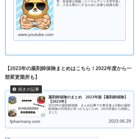
営・投資家の両🦁（リベラルアーツ大学学長）
が、人生を豊かにするために必要な知識を配信
中！🎓 お金にまつわる基礎教養（貯める・増
やす・稼ぐ・守る・使う の5つの力）💖 心を豊
かにする考え方・人生論を...
www.youtube.com
【2023年の薬剤師保険まとめはこちら！2022年度から一
部変更箇所も】
薬剤師保険のまとめ 2023年版【薬剤師保険】
【2023年】
2023年の薬剤師保険 まとめ記事です東京海上日動の薬剤
師保険の代理店が見つからないため、2023年版から削除し
ました
2023.06.29
fpharmany.com