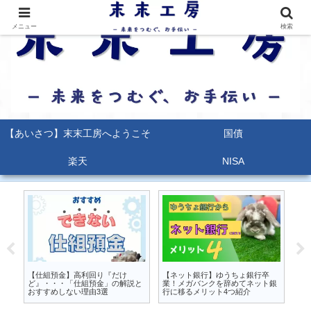
メニュー
検索
【あいさつ】末末工房へようこそ
国債
楽天
NISA
るな
【仕組預金】高利回り『だけ
【ネット銀行】ゆうちょ銀行卒
【
か
ど』・・・「仕組預金」の解説と
業！メガバンクを辞めてネット銀
能
おすすめしない理由3選
行に移るメリット4つ紹介
ポ