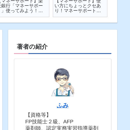
【マネーサポート】楽
【マネーサポート】使
【202
天銀行「マネーサポー
い方にちょっとクセあ
ト】個
ト」使ってみよう！
り！マネーサポートの
利・発
実際の画面を見せなが
困りごとを解説
してみた
ら使い方を解説
固定5年
著者の紹介
ふみ
【資格等】
FP技能士２級、AFP
薬剤師、認定実務実習指導薬剤