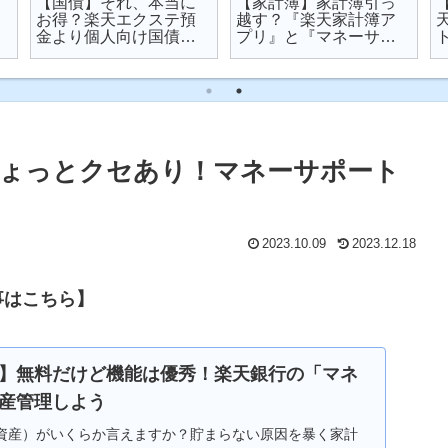
【国債】それ、本当に
【家計簿】家計簿引っ
お得？楽天エクステ預
越す？『楽天家計簿ア
金より個人向け国債を
プリ』と『マネーサポ
オススメする理由
ート』を比較してみた
ょっとクセあり！マネーサポート
2023.10.09
2023.12.18
事はこちら】
】無料だけど機能は優秀！楽天銀行の「マネ
産管理しよう
資産）がいくらか言えますか？貯まらない原因を暴く家計