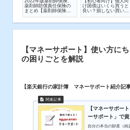
楽天が
2022年版薬剤師保険、
【初心者向け】個人向
が起こ
薬剤師賠償責任保険の
け国債はいくら買うと
対策し
まとめ【薬剤師保険】
良い？損しない買い方
説
【2022年】
は？を解説【個人向け
国債】
【マネーサポート】使い方にち
の困りごとを解説
【楽天銀行の家計簿 マネーサポート紹介記
【マネーサポート
ーサポート」で資
自分の本当の財産（純