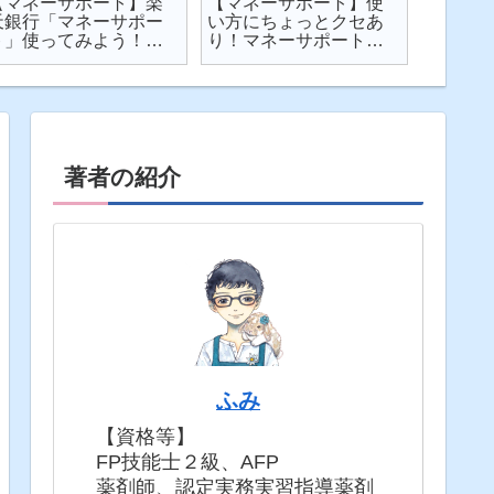
【マネーサポート】楽
【マネーサポート】使
【202
天銀行「マネーサポー
い方にちょっとクセあ
ト】個
ト」使ってみよう！
り！マネーサポートの
利・発
実際の画面を見せなが
困りごとを解説
してみた
ら使い方を解説
固定5年
著者の紹介
ふみ
【資格等】
FP技能士２級、AFP
薬剤師、認定実務実習指導薬剤