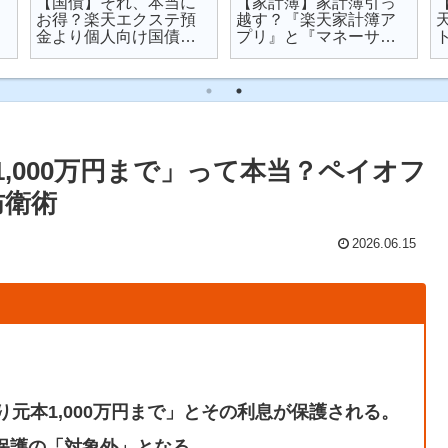
【国債】それ、本当に
【家計簿】家計簿引っ
お得？楽天エクステ預
越す？『楽天家計簿ア
金より個人向け国債を
プリ』と『マネーサポ
オススメする理由
ート』を比較してみた
,000万円まで」って本当？ペイオフ
防衛術
2026.06.15
り元本1,000万円まで」とその利息が保護される。
保護の「対象外」となる。