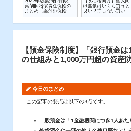
楽天が
2022年版薬剤師保険、
【初心者向け】個人向
が起こ
薬剤師賠償責任保険の
け国債はいくら買うと
対策し
まとめ【薬剤師保険】
良い？損しない買い方
説
【2022年】
は？を解説【個人向け
国債】
【預金保険制度】「銀行預金は1
の仕組みと1,000万円超の資産
今日のまとめ
この記事の要点は以下の3点です。
一般預金は「1金融機関につき1人あた
外貨預金や一部の他人名義口座などは