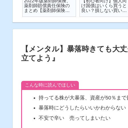
楽天が
2022年版薬剤師保険、
【初心者向け】個人向
が起こ
薬剤師賠償責任保険の
け国債はいくら買うと
対策し
まとめ【薬剤師保険】
良い？損しない買い方
説
【2022年】
は？を解説【個人向け
国債】
【メンタル】暴落時きても大丈
立てよう』
こんな時に読んでほしい
持ってる株が大暴落、資産が50％ま
暴落時にどうしたらいいかわからない
不安で辛い 売ってしまいたい