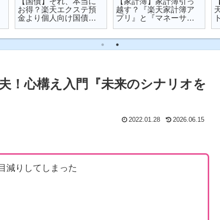
【国債】それ、本当に
【家計簿】家計簿引っ
お得？楽天エクステ預
越す？『楽天家計簿ア
金より個人向け国債を
プリ』と『マネーサポ
オススメする理由
ート』を比較してみた
夫！心構え入門『未来のシナリオを
2022.01.28
2026.06.15
で目減りしてしまった