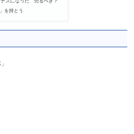
イナスになった 売るべき？
」を持とう
落」