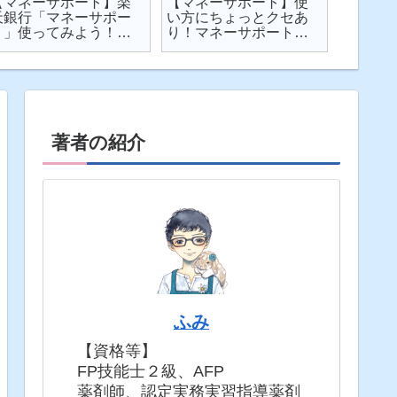
【マネーサポート】楽
【マネーサポート】使
【202
天銀行「マネーサポー
い方にちょっとクセあ
ト】個
ト」使ってみよう！
り！マネーサポートの
利・発
実際の画面を見せなが
困りごとを解説
してみた
ら使い方を解説
固定5年
著者の紹介
ふみ
【資格等】
FP技能士２級、AFP
薬剤師、認定実務実習指導薬剤