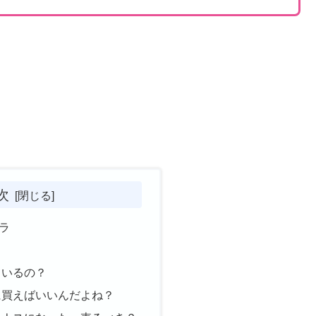
？
次
ラ
ているの？
に買えばいいんだよね？