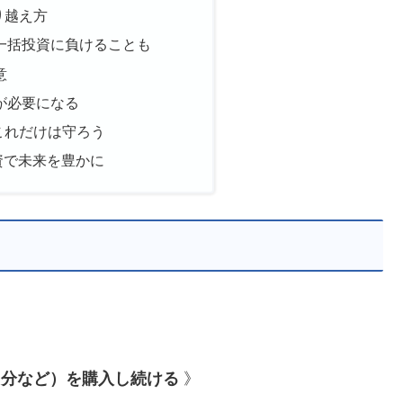
り越え方
一括投資に負けることも
意
が必要になる
：これだけは守ろう
資で未来を豊かに
円分など）を購入し続ける
》