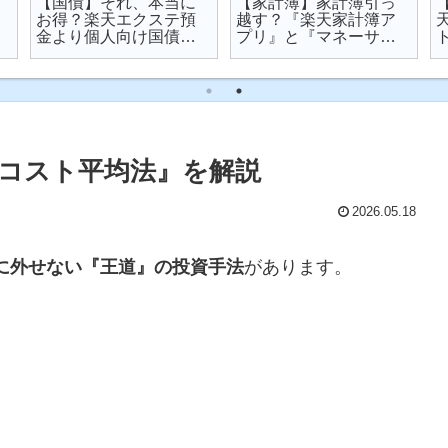
【国債】それ、本当に
【家計簿】家計簿引っ
お得？楽天エクステ預
越す？『楽天家計簿ア
金より個人向け国債を
プリ』と『マネーサポ
オススメする理由
ート』を比較してみた
コスト平均法』を解説
2026.05.18
に外せない『王道』の投資手法
があります。