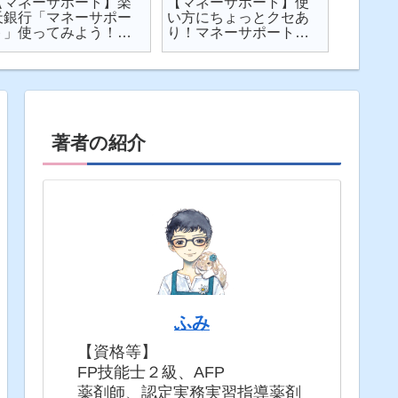
【マネーサポート】楽
【マネーサポート】使
【202
天銀行「マネーサポー
い方にちょっとクセあ
ト】個
ト」使ってみよう！
り！マネーサポートの
利・発
実際の画面を見せなが
困りごとを解説
してみた
ら使い方を解説
固定5年
著者の紹介
ふみ
【資格等】
FP技能士２級、AFP
薬剤師、認定実務実習指導薬剤