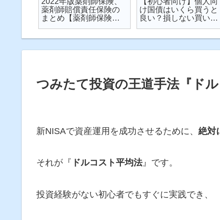
楽天が
2022年版薬剤師保険、
【初心者向け】個人向
が起こ
薬剤師賠償責任保険の
け国債はいくら買うと
対策し
まとめ【薬剤師保険】
良い？損しない買い方
説
【2022年】
は？を解説【個人向け
国債】
つみたて投資の王道手法『ドル
新NISAで資産運用を成功させるために、
絶対
それが『
ドルコスト平均法
』です。
投資経験がない初心者でもすぐに実践でき、