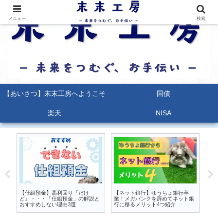
メニュー
検索
【あいさつ】末末工房へようこそ
国債
楽天
NISA
るな
【仕組預金】高利回り『だけ
【ネット銀行】ゆうちょ銀行卒
【
か
ど』・・・「仕組預金」の解説と
業！メガバンクを辞めてネット銀
能
おすすめしない理由3選
行に移るメリット4つ紹介
ポ