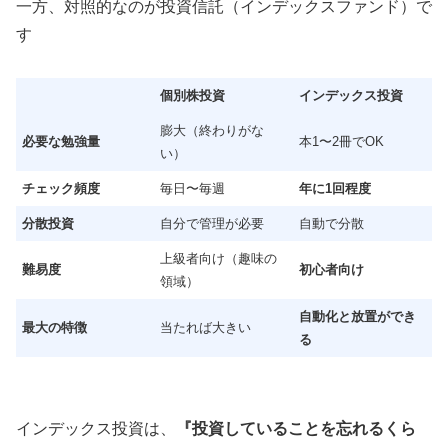
一方、対照的なのが投資信託（インデックスファンド）で
す
個別株投資
インデックス投資
膨大（終わりがな
必要な勉強量
本1〜2冊でOK
い）
チェック頻度
毎日〜毎週
年に1回程度
分散投資
自分で管理が必要
自動で分散
上級者向け（趣味の
難易度
初心者向け
領域）
自動化と放置ができ
最大の特徴
当たれば大きい
る
インデックス投資は、
『投資していることを忘れるくら