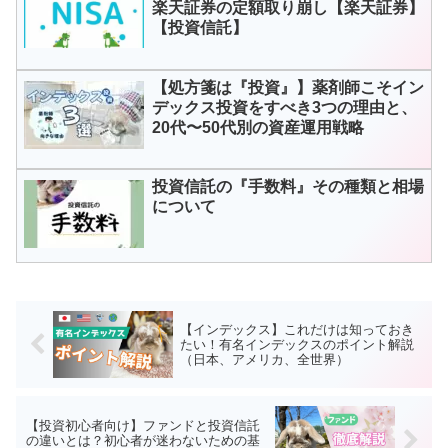
楽天証券の定額取り崩し【楽天証券】
【投資信託】
【処方箋は『投資』】薬剤師こそイン
デックス投資をすべき3つの理由と、
20代〜50代別の資産運用戦略
投資信託の『手数料』その種類と相場
について
【インデックス】これだけは知っておき
たい！有名インデックスのポイント解説
（日本、アメリカ、全世界）
【投資初心者向け】ファンドと投資信託
の違いとは？初心者が迷わないための基