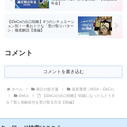
年金】
【iDeCoの出口戦略】4つのシチュエーシ
ョン別！一番おトクな「受け取りパター
ン」徹底解説【後編】
コメント
コメントを書き込む
ホーム
家計の処方箋
資産運用（NISA・iDeCo）
iDeCo
【iDeCoの出口戦略】60歳になったらどうす
る？賢く老齢給付を受け取る方法【前編】