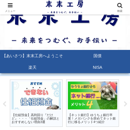
メニュー
検索
【あいさつ】末末工房へようこそ
国債
楽天
NISA
るな
【仕組預金】高利回り『だけ
【ネット銀行】ゆうちょ銀行卒
【
か
ど』・・・「仕組預金」の解説と
業！メガバンクを辞めてネット銀
能
おすすめしない理由3選
行に移るメリット4つ紹介
ポ