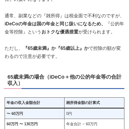
通常、副業などの『雑所得』は税金面で不利なのですが、
iDeCoの年金は国の年金と同じ扱いになるため、
『公的年
金等控除』という
おトクな優遇措置
が受けられます。
ただし、
『65歳未満』か『65歳以上』か
で控除の額が変
わるので注意が必要です。
65歳未満の場合（iDeCo＋他の公的年金等の合計
収入）
年金の収入金額合計
雑所得金額の計算式
〜 60万円
0円
60万円 〜 130万円
年金合計 − 60万円