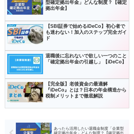
型確定拠出年金」どんな制度？【確定
拠出年金】
【SBI証券で始めるiDeCo】初心者で
も迷わない！加入のステップ完全ガイ
ド
退職後に忘れないで欲しい一つのこと
「確定拠出年金の引越し」【iDeCo】
【完全版】老後資金の最適解
『iDeCo』とは？日本の年金構造から
税制メリットまで徹底解説
あったら活用したい退職金制度「企業型
確定拠出年金」どんな制度？【確定拠出