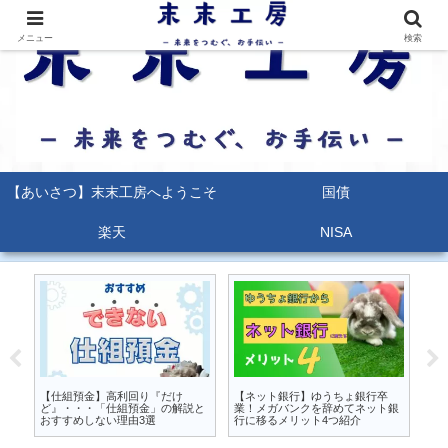
メニュー
検索
【あいさつ】末末工房へようこそ
国債
楽天
NISA
るな
【仕組預金】高利回り『だけ
【ネット銀行】ゆうちょ銀行卒
【
か
ど』・・・「仕組預金」の解説と
業！メガバンクを辞めてネット銀
能
おすすめしない理由3選
行に移るメリット4つ紹介
ポ