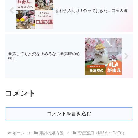
新社会人向け！作っておきたい口座３選
暴落しても投資を止めるな！暴落時の心
構え
コメント
コメントを書き込む
ホーム
家計の処方箋
資産運用（NISA・iDeCo）