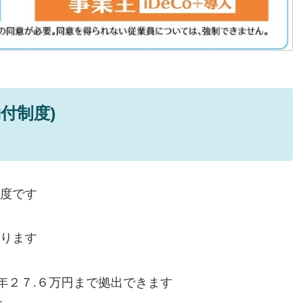
付制度)
制度です
なります
、年２７.６万円まで拠出できます
す