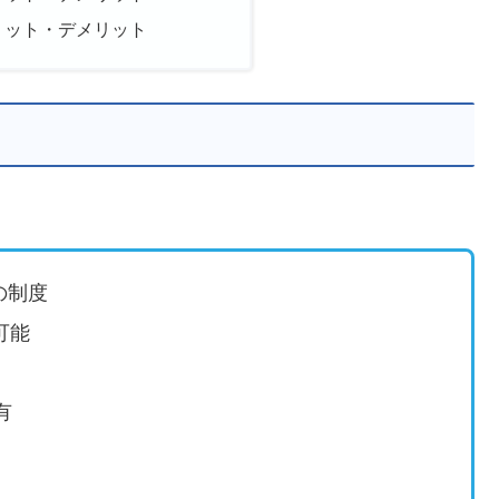
リット・デメリット
の制度
可能
有