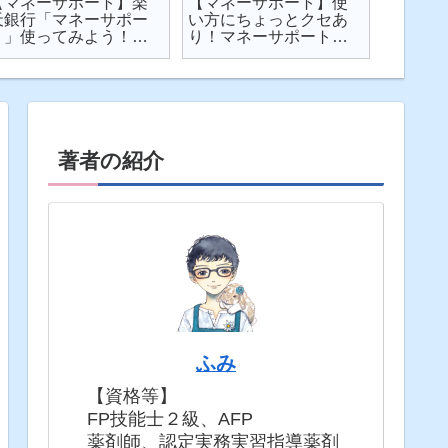
【マネーサポート】楽
【マネーサポート】使
【202
天銀行「マネーサポー
い方にちょっとクセあ
ト】個
ト」使ってみよう！
り！マネーサポートの
利・発
実際の画面を見せなが
困りごとを解説
してみた
ら使い方を解説
固定5年
著者の紹介
ふみ
【資格等】
FP技能士２級、AFP
薬剤師、認定実務実習指導薬剤