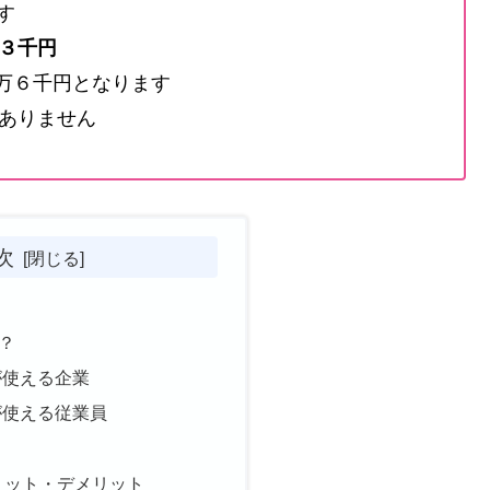
す
万３千円
２７万６千円となります
はありません
次
て？
スが使える企業
スが使える従業員
リット・デメリット