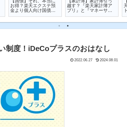
【国債】それ、本当に
【家計簿】家計簿引っ
お得？楽天エクステ預
越す？『楽天家計簿ア
金より個人向け国債を
プリ』と『マネーサポ
オススメする理由
ート』を比較してみた
い制度！iDeCoプラスのおはなし
2022.06.27
2024.08.01