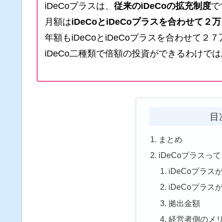
iDeCoプラスは、
従来のiDeCoの拡充制度
で
月額は
iDeCoとiDeCoプラスを合わせて２
年額もiDeCoとiDeCoプラスを合わせて
iDeCo二種類で倍額の投資ができるわけで
目
まとめ
iDeCoプラスっ
iDeCoプラ
iDeCoプラ
拠出金額
経営者側のメ