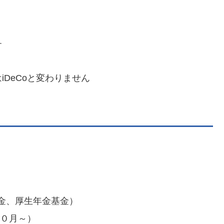
す
DeCoと変わりません
金、厚生年金基金）
１０月～）