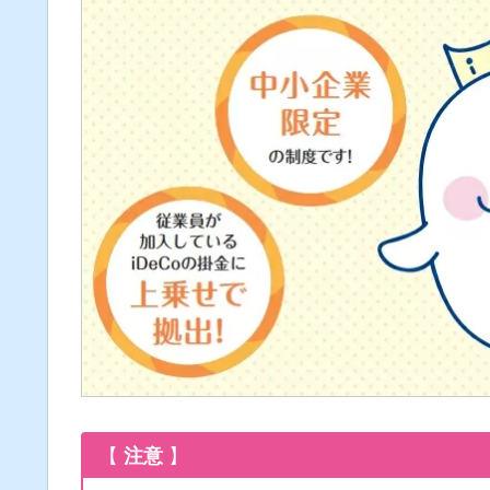
【
注意
】