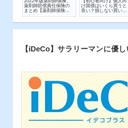
楽天が
2022年版薬剤師保険、
【初心者向け】個人向
が起こ
薬剤師賠償責任保険の
け国債はいくら買うと
対策し
まとめ【薬剤師保険】
良い？損しない買い方
説
【2022年】
は？を解説【個人向け
国債】
【iDeCo】サラリーマンに優し