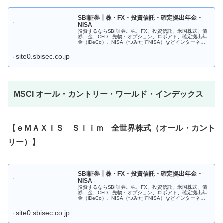
SBI証券┃株・FX・投資信託・確定拠出年金・
NISA
投資するならSBI証券。株、FX、投資信託、米国株式、債
券、金、CFD、先物・オプション、ロボアド、確定拠出年
金（iDeCo）、NISA（つみたてNISA）などインターネッ
トで簡単にお取引できます。使いやすいチャートやアプリ
も充実。初心者に...
site0.sbisec.co.jp
MSCI オール・カントリー・ワールド・インデックス
【ｅＭＡＸＩＳ Ｓｌｉｍ 全世界株式（オール・カント
リー）】
SBI証券┃株・FX・投資信託・確定拠出年金・
NISA
投資するならSBI証券。株、FX、投資信託、米国株式、債
券、金、CFD、先物・オプション、ロボアド、確定拠出年
金（iDeCo）、NISA（つみたてNISA）などインターネッ
トで簡単にお取引できます。使いやすいチャートやアプリ
も充実。初心者に...
site0.sbisec.co.jp