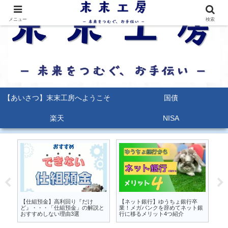
メニュー
検索
【あいさつ】末末工房へようこそ
国債
楽天
NISA
るな
【仕組預金】高利回り『だけ
【ネット銀行】ゆうちょ銀行卒
【
か
ど』・・・「仕組預金」の解説と
業！メガバンクを辞めてネット銀
能
おすすめしない理由3選
行に移るメリット4つ紹介
ポ