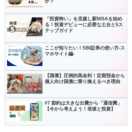
か？
「投資怖い」を克服し新NISAを始め
る！投資デビューに必要な土台と5ス
テップガイド
ここが知りたい！SBI証券の使い方-ス
マホサイト編-
【国債】圧倒的高金利！定期預金から
個人向け国債に乗り換えるべき理由
#7 節約は大きな出費から「通信費」
【今から考えよう！老後と投資】