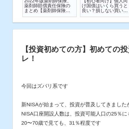
楽天が
2022年版薬剤師保険、
【初心者向け】個人向
が起こ
薬剤師賠償責任保険の
け国債はいくら買うと
対策し
まとめ【薬剤師保険】
良い？損しない買い方
説
【2022年】
は？を解説【個人向け
国債】
【投資初めての方】初めての投
レ！
今回はズバリ系です
新NISAが始まって、投資が普及してきました
NISA口座開設人数は、投資可能人口の25％
20〜70歳で見ても、31％程度です