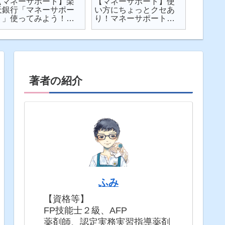
【マネーサポート】楽
【マネーサポート】使
【202
天銀行「マネーサポー
い方にちょっとクセあ
ト】個
ト」使ってみよう！
り！マネーサポートの
利・発
実際の画面を見せなが
困りごとを解説
してみた
ら使い方を解説
固定5年
著者の紹介
ふみ
【資格等】
FP技能士２級、AFP
薬剤師、認定実務実習指導薬剤