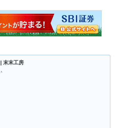
D | 末末工房
い