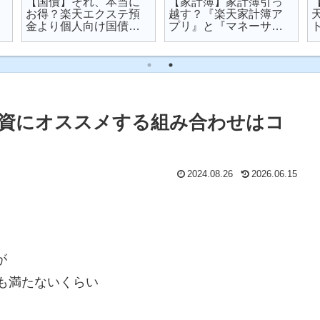
【国債】それ、本当に
【家計簿】家計簿引っ
お得？楽天エクステ預
越す？『楽天家計簿ア
金より個人向け国債を
プリ』と『マネーサポ
オススメする理由
ート』を比較してみた
資にオススメする組み合わせはコ
2024.08.26
2026.06.15
が
にも満たないくらい