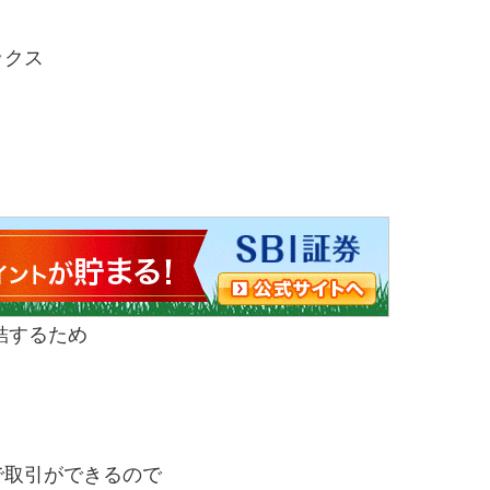
ックス
結するため
で取引ができるので