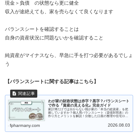
現金＞負債 の状態なら更に健全
収入が途絶えても、家を売らなくて良くなります
バランスシートを確認することは
自身の資産状況に問題ないかを確認すること
純資産がマイナスなら、早急に手を打つ必要があるでしょ
う
【バランスシートに関する記事はこちら】
わが家の財政状態は赤字？黒字？バランスシート
で作る『資産の見える化』完全ガイド
家計簿だけでは分からない我が家の「本当の総資産」を把
握していますか？個人用バランスシート（貸借対照表）の
作り方とメリットを解説！分散した口座の整理や住宅ロー
ン・時価の把握、債務超過のチェックまで、資産を見える
化する簡単3ステップを紹介します。
2026.08.03
fpharmany.com