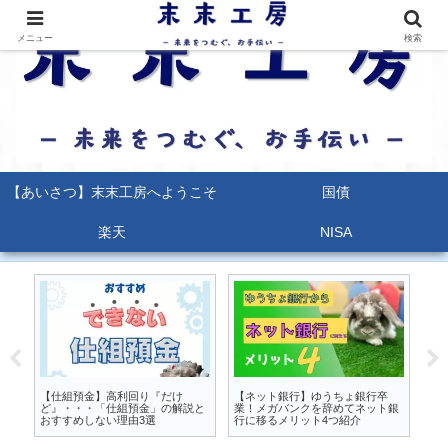
メニュー
検索
【あいさつ】末末工房へようこそ
国債
楽天
NISA
るな
【仕組預金】高利回り『だけ
【ネット銀行】ゆうちょ銀行卒
【
か
ど』・・・「仕組預金」の解説と
業！メガバンクを辞めてネット銀
能
おすすめしない理由3選
行に移るメリット4つ紹介
ポ