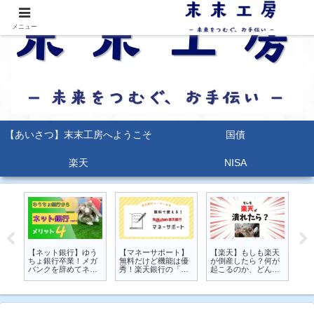
メニュー
【あいさつ】末末工房へようこそ
国債
楽天
NISA
天
2022年版薬剤師保
【初心者向け】個人
【国債】それ、本当
【
が
険、薬剤師賠償責任
向け国債はいくら買
にお得？楽天エクス
っ
な
保険のまとめ【薬剤
うと良い？損しない
テ預金より個人向け
簿
を
師保険】【2022年】
買い方は？を解説
国債をオススメする
ー
【個人向け国債】
理由
し