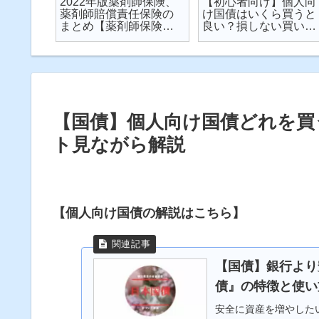
楽天が
2022年版薬剤師保険、
【初心者向け】個人向
が起こ
薬剤師賠償責任保険の
け国債はいくら買うと
対策し
まとめ【薬剤師保険】
良い？損しない買い方
説
【2022年】
は？を解説【個人向け
国債】
【国債】個人向け国債どれを買
ト見ながら解説
【個人向け国債の解説はこちら】
【国債】銀行より
債』の特徴と使い
安全に資産を増やした