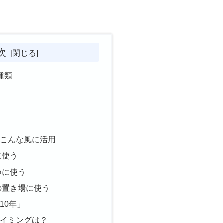
次
種類
」こんな風に活用
に使う
つに使う
の置き場に使う
10年」
タイミングは？