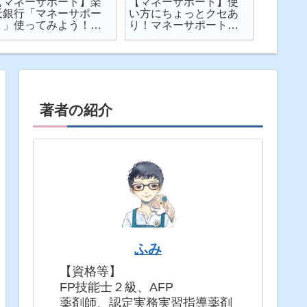
【マネーサポート】楽
【マネーサポート】使
【202
天銀行「マネーサポー
い方にちょっとクセあ
ト】個
ト」使ってみよう！
り！マネーサポートの
利・発
実際の画面を見せなが
困りごとを解説
してみた
ら使い方を解説
固定5年
著者の紹介
ふみ
【資格等】
FP技能士２級、AFP
薬剤師、認定実務実習指導薬剤