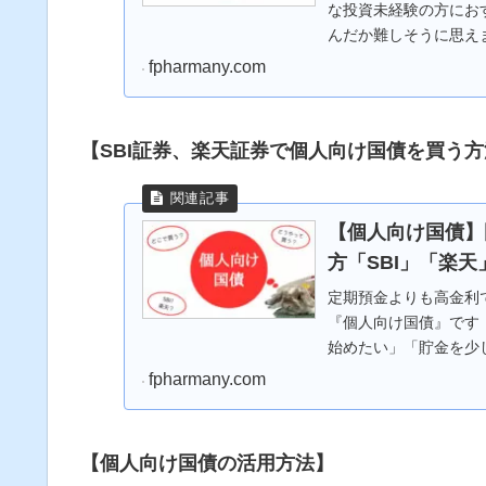
な投資未経験の方にお
んだか難しそうに思え
安全と言われる強力な『安
fpharmany.com
【SBI証券、楽天証券で個人向け国債を買う方
【個人向け国債】
方「SBI」「楽天
定期預金よりも高金利で
『個人向け国債』です
始めたい」「貯金を少
ズにバッチリハマるのが.
fpharmany.com
【個人向け国債の活用方法】