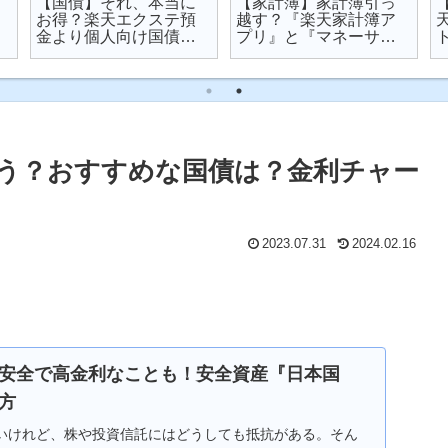
【国債】それ、本当に
【家計簿】家計簿引っ
お得？楽天エクステ預
越す？『楽天家計簿ア
金より個人向け国債を
プリ』と『マネーサポ
オススメする理由
ート』を比較してみた
う？おすすめな国債は？金利チャー
2023.07.31
2024.02.16
安全で高金利なことも！安全資産『日本国
方
いけれど、株や投資信託にはどうしても抵抗がある。そん