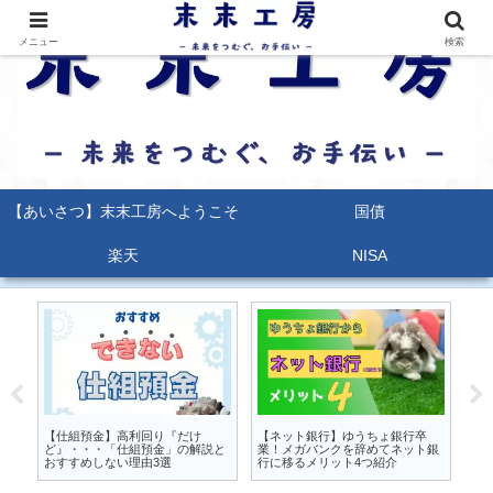
メニュー
検索
【あいさつ】末末工房へようこそ
国債
楽天
NISA
るな
【仕組預金】高利回り『だけ
【ネット銀行】ゆうちょ銀行卒
【
か
ど』・・・「仕組預金」の解説と
業！メガバンクを辞めてネット銀
能
おすすめしない理由3選
行に移るメリット4つ紹介
ポ