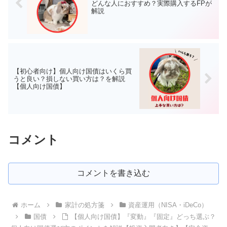
どんな人におすすめ？実際購入するFPが
解説
【初心者向け】個人向け国債はいくら買
うと良い？損しない買い方は？を解説
【個人向け国債】
コメント
コメントを書き込む
ホーム
家計の処方箋
資産運用（NISA・iDeCo）
国債
【個人向け国債】『変動』『固定』どっち選ぶ？