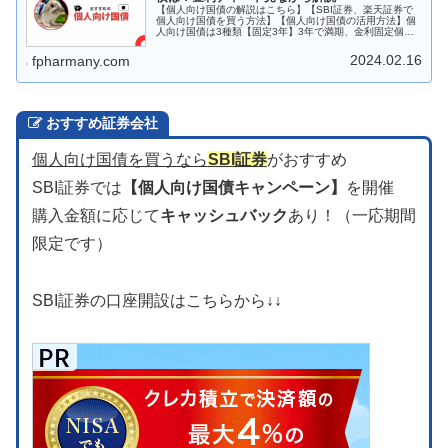
【個人向け国債の解説はこちら】【SBI証券、楽天証券で
個人向け国債を買う方法】【個人向け国債の活用方法】個
人向け国債は3種類【固定3年】3年で満期、金利固定個人
向け国債の中で金利は最も低い【固定5年】5年で満期、金
利固定【変動10年】10年...
2024.02.16
fpharmany.com
おすすめ証券会社
個人向け国債を買うなら
SBI証券
がおすすめ
SBI証券では
【個人向け国債キャンペーン】
を開催
購入金額に応じて
キャッシュバック
あり！（一応期間
限定です）
SBI証券の口座開設はこちらから
↓↓