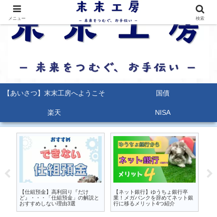
メニュー
検索
【あいさつ】末末工房へようこそ
国債
楽天
NISA
るな
【仕組預金】高利回り『だけ
【ネット銀行】ゆうちょ銀行卒
【
か
ど』・・・「仕組預金」の解説と
業！メガバンクを辞めてネット銀
能
おすすめしない理由3選
行に移るメリット4つ紹介
ポ