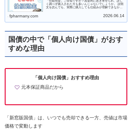
「仕組預金」ご存知ですか？高金利に惹き寄せられ、詳し
く調べず購入された方も多いんじゃないでしょうか。 説明
文を読んでも、実際に購入しても仕組みが理解できなかっ
た方、要注意です。 高金利ゆえに商品設計は複雑、パッと
読んでも理解しづらい預金となっています。 今回は「仕組
2026.06.14
fpharmany.com
預金」について、解説とデメリットを解説します
国債の中で「個人向け国債」がおす
すめな理由
「個人向け国債」おすすめ理由
元本保証商品だから
「新窓販国債」は、いつでも売却できる一方、売値は市場
価格で変動します