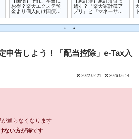
【国債】それ、本当に
【家計簿】家計簿引っ
お得？楽天エクステ預
越す？『楽天家計簿ア
金より個人向け国債を
プリ』と『マネーサポ
オススメする理由
ート』を比較してみた
申告しよう！「配当控除」e-Tax入
2022.02.21
2026.06.14
税が通らなくなります
けない方が得
です