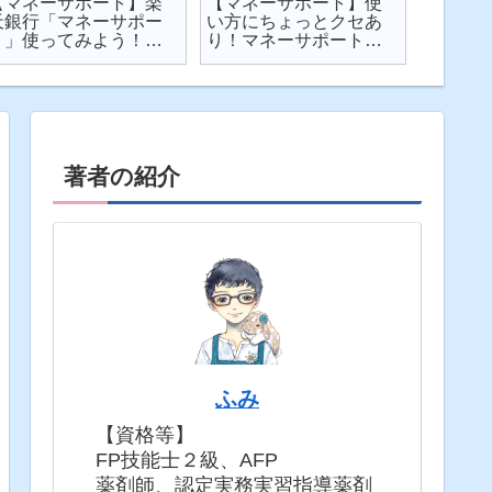
【マネーサポート】楽
【マネーサポート】使
【202
天銀行「マネーサポー
い方にちょっとクセあ
ト】個
ト」使ってみよう！
り！マネーサポートの
利・発
実際の画面を見せなが
困りごとを解説
してみた
ら使い方を解説
固定5年
著者の紹介
ふみ
【資格等】
FP技能士２級、AFP
薬剤師、認定実務実習指導薬剤