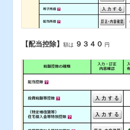
【配当控除】
９３４０
額は
円