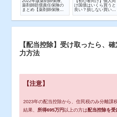
楽天が
2022年版薬剤師保険、
【初心者向け】個人向
が起こ
薬剤師賠償責任保険の
け国債はいくら買うと
対策し
まとめ【薬剤師保険】
良い？損しない買い方
説
【2022年】
は？を解説【個人向け
国債】
【配当控除】受け取ったら、確定
力方法
【注意】
2023年の配当控除から、住民税のみ分離課
結果、
所得695万円
以上の方は
配当控除を受