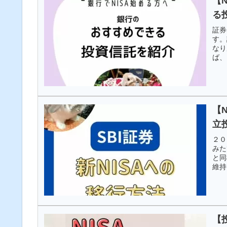
【
る
証券
す。
なり
ば、
NI
【
立
２０
みた
と同
維持
か？
【