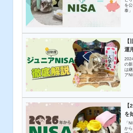
を公
泰」
【
運
20
の新
は継
アN
【
を
「N
から