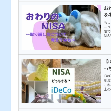
お
を
ちょ
ニュ
隈で
NI
【i
っ
iD
制度
これ
上の