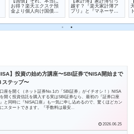
【国債】それ、本当に
【家計簿】家計簿引っ
お得？楽天エクステ預
越す？『楽天家計簿ア
金より個人向け国債を
プリ』と『マネーサポ
オススメする理由
ート』を比較してみた
NISA】投資の始め方講座〜SBI証券でNISA開始まで
３ステップ〜
口座を開く（ネット証券No.1の「SBI証券」がイチオシ！）NISA
を開く投資信託を購入する実はSBI証券なら、最初の『証券口座
』と同時に『NISA口座』も一気に申し込めるので、驚くほどカン
にスタートできます。『手数料は最安...
2026.06.25