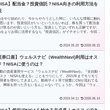
NISA】配当金？投資信託？NISA向きの利用方法を
説
SAをやり始めたり、今からやろうとした時に、いろんな情報に触れ
思います。投資信託がいいという人もいれば、株を買って配当金
け取るのが良いという方も。投資としてはいずれも正解ですが、
SAをよりお得に活用するなら『投資信託』がイチオシです。今回は
信託がおすすめな理由と、どういった投資信託が良いか、分配金
目して解説します
2024.05.20
2026.06.15
証券口座】ウェルスナビ（WealthNavi)利用はオス
メ？NISAに使うのは？
動の資産運用サービス『ウェルスナビ（WealthNavi)』『全自動・
スク・NISAも使える』ことをウリにして、2021年までモリモリ
用者を増やしてきました。動画サイト等で頻繁にCMが流れてる
、興味を持った方もいるんじゃないでしょうか。今回は『ウェル
ビ』のサービスについてと、実際オススメか？を解説します。
2024.04.11
2026.06.14