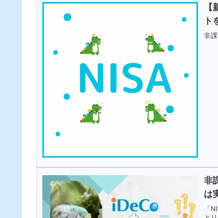
【
ト
非課
非
は
「N
とり