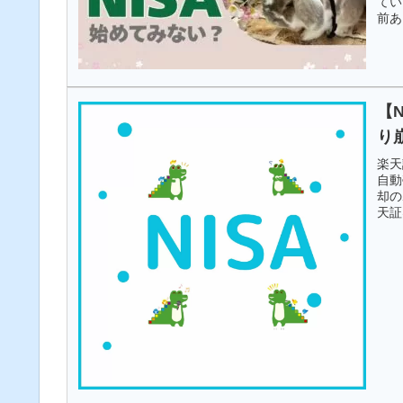
てい
前あ
【
り
楽天
自動
却の
天証