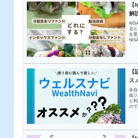
【
解
NI
ると
を受
NI
投資
に注
【
ス
全自
低リ
と利
ので
スナ