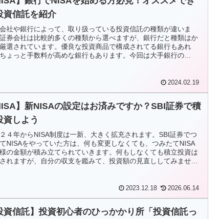
NISA】銀行でNISAを始める方必見！オススメでき
投資信託を紹介
会社や銀行によって、取り扱っている投資信託の種類が違いま
証券会社は比較的多くの種類から選べますが、銀行だと種類はか
厳選されています。優良な投資商品で構成されてる銀行もあれ
ちょっと手数料が高めな銀行もあります。今回は大手銀行の
SA《つみたて投資枠》ラインナップを3段階に格付けしました。
2024.02.19
NISA】新NISAの設定はお済みですか？SBI証券で積
投資しよう
２４年からNISA制度は一新、大きく拡充されます。SBI証券でつ
てNISAをやっていた方は、何も変更しなくても、つみたてNISA
様の金額が積み立てられていきます。何もしなくても積立投資は
されますが、自分の収支を鑑みて、投資額の見直ししてみません
2023.12.18
2026.06.14
投資信託】投資初心者のひっかかり所「投資信託っ