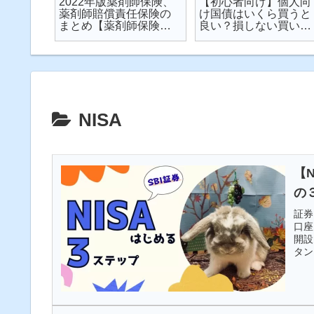
楽天が
2022年版薬剤師保険、
【初心者向け】個人向
が起こ
薬剤師賠償責任保険の
け国債はいくら買うと
対策し
まとめ【薬剤師保険】
良い？損しない買い方
説
【2022年】
は？を解説【個人向け
国債】
NISA
【
の
証券
口座
開設
タン