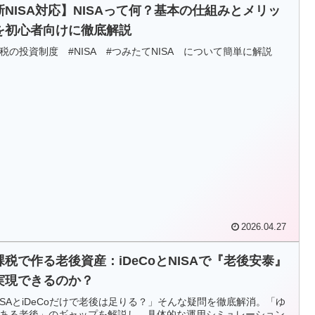
新NISA対応】NISAって何？基本の仕組みとメリッ
を初心者向けに徹底解説
税の投資制度 #NISA #つみたてNISA について簡単に解説
2026.04.27
課税で作る老後資産：iDeCoとNISAで『老後安泰』
実現できるのか？
ISAとiDeCoだけで老後は足りる？」そんな疑問を徹底解消。「ゆ
ある老後」のギャップを解説し、具体的な運用シミュレーション