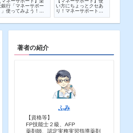
【マネーサポート】楽
【マネーサポート】使
【202
天銀行「マネーサポー
い方にちょっとクセあ
ト】個
ト」使ってみよう！
り！マネーサポートの
利・発
実際の画面を見せなが
困りごとを解説
してみた
ら使い方を解説
固定5年
著者の紹介
ふみ
【資格等】
FP技能士２級、AFP
薬剤師、認定実務実習指導薬剤