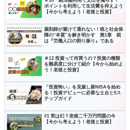
＃10 経済圏利用で支出を減らす！
ポイントを利用して生活費を抑えよう
【今から考えよう！老後と投資】
薬剤師が避けて通れない！税と社会保
障の“本質”を解き明かす 第1章 税
は『労働人口の割り振り』である
＃12 投資って何買うの？投資の種類
を難易度に分けて紹介【今から始めよ
う！老後と投資】
「投資怖い」を克服し新NISAを始め
る！投資デビューに必要な土台と5ス
テップガイド
#1 実は幻？老後二千万円問題の今
【今から考えよう！老後と投資】