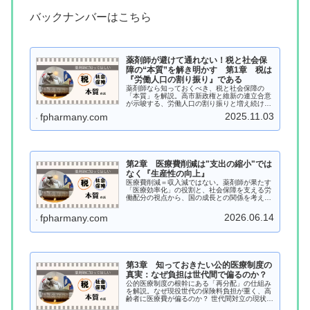
バックナンバーはこちら
薬剤師が避けて通れない！税と社会保
障の“本質”を解き明かす 第1章 税は
『労働人口の割り振り』である
薬剤師なら知っておくべき、税と社会保障の
「本質」を解説。高市新政権と維新の連立合意
が示唆する、労働人口の割り振りと増え続ける
医療・介護費の真実をFP薬剤師が解き明かしま
2025.11.03
fpharmany.com
す
第2章 医療費削減は"支出の縮小"では
なく『生産性の向上』
医療費削減＝収入減ではない。薬剤師が果たす
「医療効率化」の役割と、社会保障を支える労
働配分の視点から、国の成長との関係を考えま
す
2026.06.14
fpharmany.com
第3章 知っておきたい公的医療制度の
真実：なぜ負担は世代間で偏るのか？
公的医療制度の根幹にある「再分配」の仕組み
を解説。なぜ現役世代の保険料負担が重く、高
齢者に医療費が偏るのか？ 世代間対立の現状
と、持続可能な医療制度の鍵を握る薬剤師の新