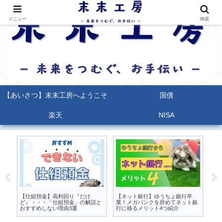
メニュー
検索
【あいさつ】末末工房へようこそ
国債
楽天
NISA
るな
【仕組預金】高利回り『だけ
【ネット銀行】ゆうちょ銀行卒
【
か
ど』・・・「仕組預金」の解説と
業！メガバンクを辞めてネット銀
能
おすすめしない理由3選
行に移るメリット4つ紹介
ポ