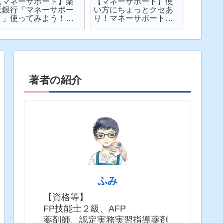
【マネーサポート】楽
【マネーサポート】使
【202
天銀行「マネーサポー
い方にちょっとクセあ
ト】個
ト」使ってみよう！
り！マネーサポートの
利・発
実際の画面を見せなが
困りごとを解説
してみた
ら使い方を解説
固定5年
著者の紹介
ふみ
【資格等】
FP技能士２級、AFP
薬剤師、認定実務実習指導薬剤