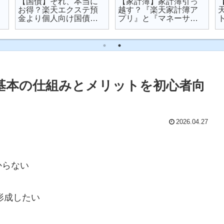
【国債】それ、本当に
【家計簿】家計簿引っ
お得？楽天エクステ預
越す？『楽天家計簿ア
金より個人向け国債を
プリ』と『マネーサポ
オススメする理由
ート』を比較してみた
何？基本の仕組みとメリットを初心者向
2026.04.27
からない
形成したい