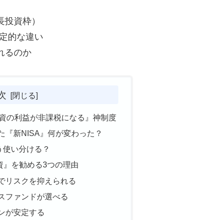
長投資枠）
決定的な違い
れるのか
次
投資の利益が非課税になる』神制度
た『新NISA』何が変わった？
どう使い分ける？
資』を勧める3つの理由
法でリスクを抑えられる
クスファンドが選べる
ーンが安定する