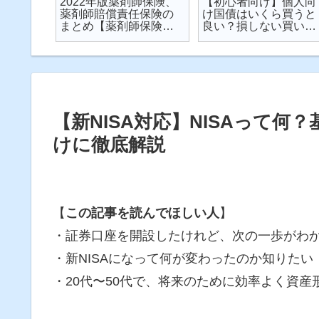
楽天が
2022年版薬剤師保険、
【初心者向け】個人向
が起こ
薬剤師賠償責任保険の
け国債はいくら買うと
対策し
まとめ【薬剤師保険】
良い？損しない買い方
説
【2022年】
は？を解説【個人向け
国債】
【新NISA対応】NISAって
けに徹底解説
【
この記事を読んでほしい人
】
・証券口座を開設したけれど、次の一歩がわ
・新NISAになって何が変わったのか知りたい
・20代〜50代で、将来のために効率よく資産