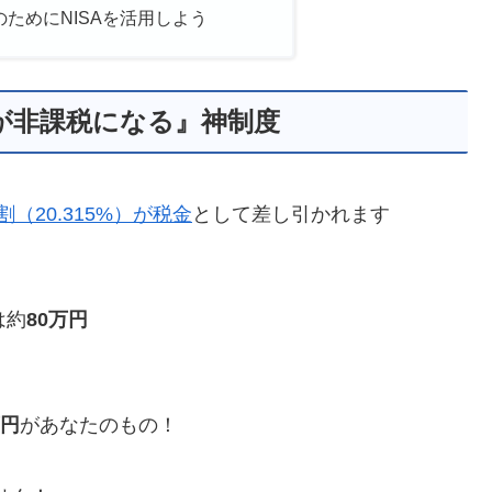
ためにNISAを活用しよう
益が非課税になる』神制度
割（20.315%）が税金
として差し引かれます
は約
80万円
万円
があなたのもの！