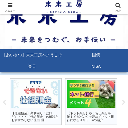
メニュー
検索
【あいさつ】末末工房へようこそ
国債
楽天
NISA
るな
【仕組預金】高利回り『だけ
【ネット銀行】ゆうちょ銀行卒
【
か
ど』・・・「仕組預金」の解説と
業！メガバンクを辞めてネット銀
能
おすすめしない理由3選
行に移るメリット4つ紹介
ポ