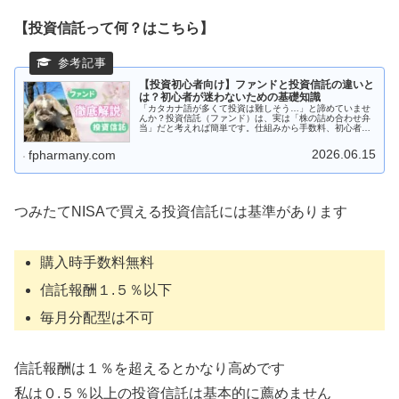
【投資信託って何？はこちら】
【投資初心者向け】ファンドと投資信託の違いと
は？初心者が迷わないための基礎知識
「カタカナ語が多くて投資は難しそう…」と諦めていませ
んか？投資信託（ファンド）は、実は「株の詰め合わせ弁
当」だと考えれば簡単です。仕組みから手数料、初心者が
選ぶべき商品の正解まで、専門用語なしでスッキリわかり
ます。投資の「？」を「！」に変える入門記事です。
2026.06.15
fpharmany.com
つみたてNISAで買える投資信託には基準があります
購入時手数料無料
信託報酬１.５％以下
毎月分配型は不可
信託報酬は１％を超えるとかなり高めです
私は０.５％以上の投資信託は基本的に薦めません