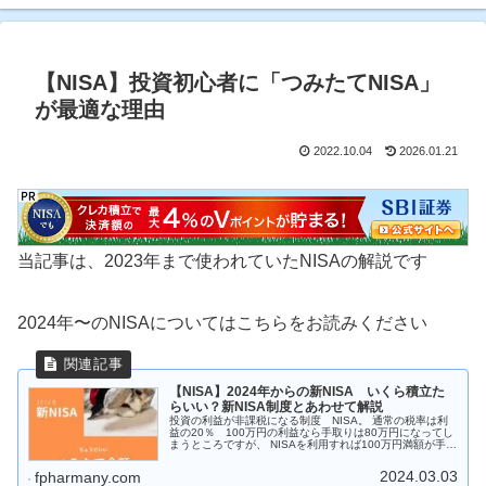
【NISA】投資初心者に「つみたてNISA」
が最適な理由
2022.10.04
2026.01.21
当記事は、2023年まで使われていたNISAの解説です
2024年〜のNISAについてはこちらをお読みください
【NISA】2024年からの新NISA いくら積立た
らいい？新NISA制度とあわせて解説
投資の利益が非課税になる制度 NISA。 通常の税率は利
益の20％ 100万円の利益なら手取りは80万円になってし
まうところですが、 NISAを利用すれば100万円満額が手取
りになります。 上限が大幅に広がったので、月の投資額を
いくらにしようか悩みませんか？ 今回は、年収から考えた
2024.03.03
fpharmany.com
NISA利用額を紹介します。