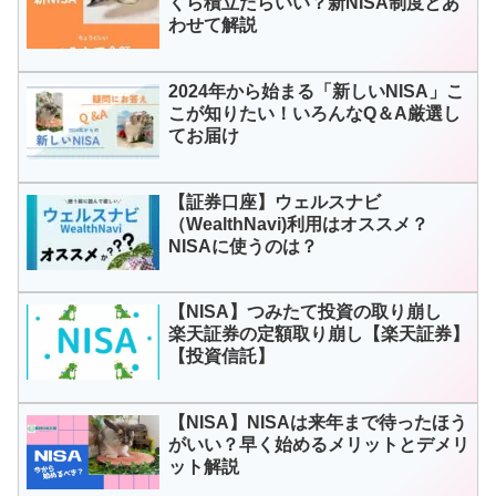
くら積立たらいい？新NISA制度とあ
わせて解説
2024年から始まる「新しいNISA」こ
こが知りたい！いろんなQ＆A厳選し
てお届け
【証券口座】ウェルスナビ
（WealthNavi)利用はオススメ？
NISAに使うのは？
【NISA】つみたて投資の取り崩し
楽天証券の定額取り崩し【楽天証券】
【投資信託】
【NISA】NISAは来年まで待ったほう
がいい？早く始めるメリットとデメリ
ット解説