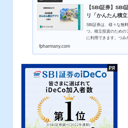
【SBI証券】SB
リ「かんたん積立
SBI証券は、様々な
つ。積立投資のための
に利用できます。つみ
です。今回はその「か
fpharmany.com
投資信託＃つみたてNIS