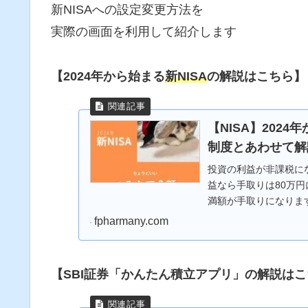
新NISAへの設定変更方法を
実際の画面を利用して紹介します
【2024年から始まる
新NISA
の解説はこちら】
【NISA】2024
制度とあわせて解
投資の利益が非課税にな
益なら手取りは80万円
満額が手取りになりま
ようか悩みませんか？ 
fpharmany.com
【SBI証券「かんたん積立アプリ」の解説は