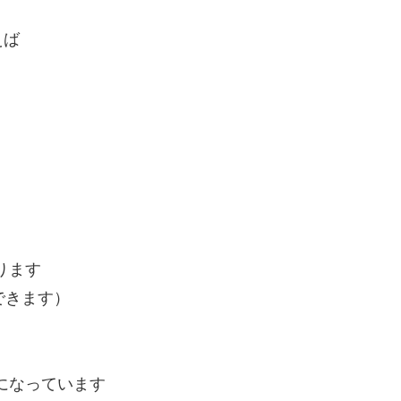
えば
ります
できます）
になっています