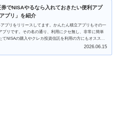
I証券でNISAやるなら入れておきたい便利アプ
アプリ」を紹介
無料アプリをリリースしてます。かんたん積立アプリもその一
アプリです。その名の通り、利用にクセ無し、非常に簡単
たてNISAの購入やクレカ投資信託を利用の方にもオススメ
んたん積立アプリ」使い方の紹介です。＃投資＃SBI証券＃
2026.06.15
A