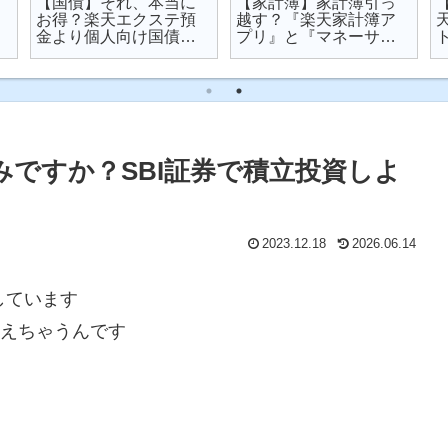
【国債】それ、本当に
【家計簿】家計簿引っ
お得？楽天エクステ預
越す？『楽天家計簿ア
金より個人向け国債を
プリ』と『マネーサポ
オススメする理由
ート』を比較してみた
済みですか？SBI証券で積立投資しよ
2023.12.18
2026.06.14
しています
迎えちゃうんです