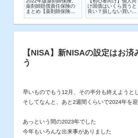
楽天が
2022年版薬剤師保険、
【初心者向け】個人向
が起こ
薬剤師賠償責任保険の
け国債はいくら買うと
対策し
まとめ【薬剤師保険】
良い？損しない買い方
説
【2022年】
は？を解説【個人向け
国債】
【NISA】新NISAの設定はお
う
早いものでもう12月、その半分も終えようと
そしてなんと、あと2週間くらいで2024年を
あっという間の2023年でした
今年もいろんな出来事がありました