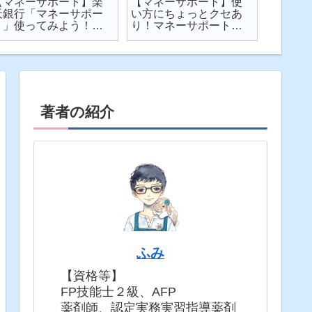
【マネーサポート】楽
【マネーサポート】使
【202
天銀行「マネーサポー
い方にちょっとクセあ
ト】個
ト」使ってみよう！
り！マネーサポートの
利・発
実際の画面を見せなが
困りごとを解説
してみた
ら使い方を解説
固定5年
著者の紹介
ふみ
【資格等】
FP技能士２級、AFP
薬剤師、認定実務実習指導薬剤