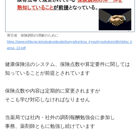
厚労省 保険調剤の理解のために
https://www.mhlw.go.jp/seisakunitsuite/bunya/kenkou_iryou/iryouhoken/dl/shidou_k
ansa_13.pdf
健康保険法のシステム、保険点数や算定要件に関しては
知っていることが前提とされています
保険点数や内容は定期的に変更されますが
そこも学び対応しなければなりません
当薬局では社内・社外の調剤報酬勉強会に参加し
事務、薬剤師ともに勉強し続けています