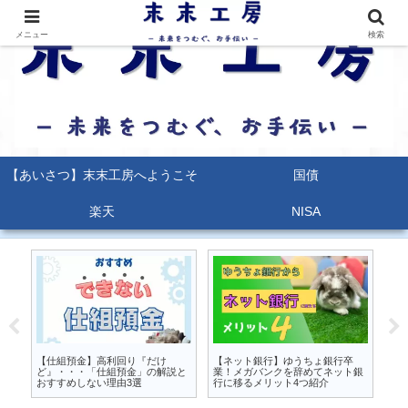
メニュー
検索
【あいさつ】末末工房へようこそ
国債
楽天
NISA
るな
【仕組預金】高利回り『だけ
【ネット銀行】ゆうちょ銀行卒
【
か
ど』・・・「仕組預金」の解説と
業！メガバンクを辞めてネット銀
能
おすすめしない理由3選
行に移るメリット4つ紹介
ポ