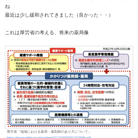
ね
最近は少し緩和されてきました（良かった・・）
これは厚労省の考える、将来の薬局像
厚労省「地域における薬局・薬剤師のあり方について」
https://www.mhlw.go.jp/content/11121000/001247609.pdf