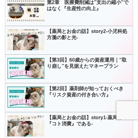
第2章 医療費削減は”支出の縮小”で
はなく『生産性の向上』
【薬局とお金の話】story2-小児科処
方箋の影と光-
【第3回】60歳からの資産運用｜“取
り崩し”を見据えたマネープラン
【第2回】薬剤師が知っておくべき
『リスク資産の付き合い方』
【薬局とお金の話】story1-薬局は
『コト消費』である-