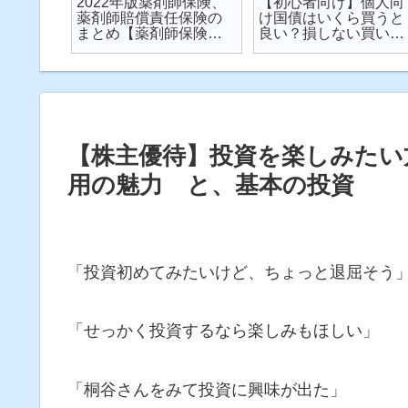
楽天が
2022年版薬剤師保険、
【初心者向け】個人向
が起こ
薬剤師賠償責任保険の
け国債はいくら買うと
対策し
まとめ【薬剤師保険】
良い？損しない買い方
説
【2022年】
は？を解説【個人向け
国債】
【株主優待】投資を楽しみたい
用の魅力 と、基本の投資
「投資初めてみたいけど、ちょっと退屈そう
「せっかく投資するなら楽しみもほしい」
「桐谷さんをみて投資に興味が出た」