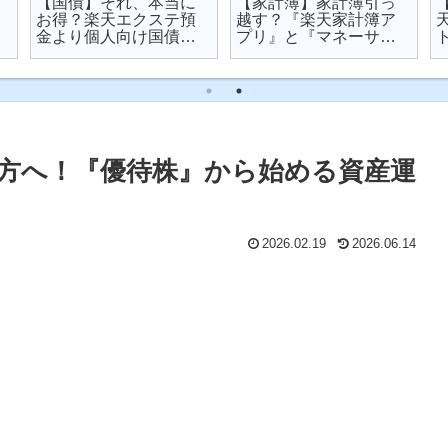
【国債】それ、本当に
【家計簿】家計簿引っ
お得？楽天エクステ預
越す？『楽天家計簿ア
金より個人向け国債を
プリ』と『マネーサポ
オススメする理由
ート』を比較してみた
方へ！『優待株』から始める資産運
2026.02.19
2026.06.14
」