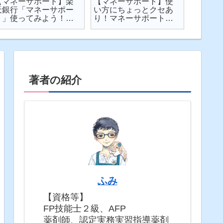
【マネーサポート】楽
【マネーサポート】使
【202
天銀行「マネーサポー
い方にちょっとクセあ
ト】個
ト」使ってみよう！
り！マネーサポートの
利・発
実際の画面を見せなが
困りごとを解説
してみた
ら使い方を解説
固定5年
著者の紹介
ふみ
【資格等】
FP技能士２級、AFP
薬剤師、認定実務実習指導薬剤