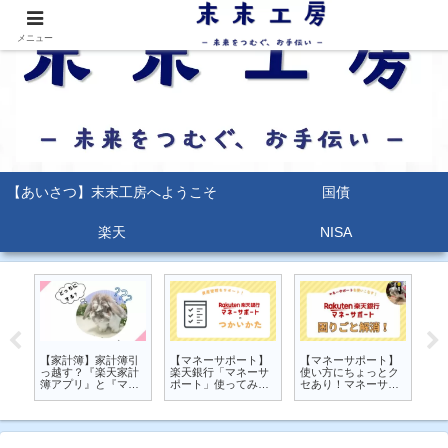
メニュー
【あいさつ】末末工房へようこそ
国債
楽天
NISA
当
【家計簿】家計簿引
【マネーサポート】
【マネーサポート】
【2
ス
っ越す？『楽天家計
楽天銀行「マネーサ
使い方にちょっとク
デ
け
簿アプリ』と『マネ
ポート」使ってみよ
セあり！マネーサポ
債
る
ーサポート』を比較
う！ 実際の画面を
ートの困りごとを解
グ
してみた
見せながら使い方を
説
（
解説
年