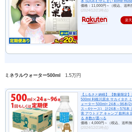
本 SDGs むせんまい kome muse
価格：11,000円～（税込、送料
(2024/12/21時点)
楽
ミネラルウォーター500ml
1.5万円
【ふるさと納税】 【数量限定】
500ml 利根川原水 サカイタチ
ォーター 500ml× 24本～96本(
ス～4ケース) 計24本～576本｜
害 アウトドア キャンプ 飲料水
る 本数が選べる
価格：4,000円～（税込、送料無
(2024/12/21時点)