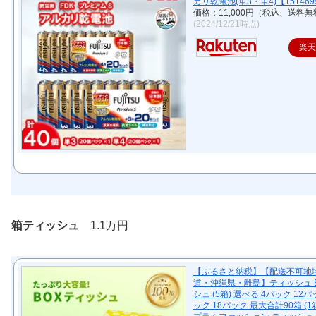
カリ乾電池(単3・単4)【151469
価格：11,000円（税込、送料無
(2024/12/21時点)
楽
箱ティッシュ
1.1万円
【ふるさと納税】【配送不可地
道・沖縄県・離島】ティッシュ B
シュ (5箱) 選べる 4パック 12パ
ック 18パック 最大合計90箱 (1箱