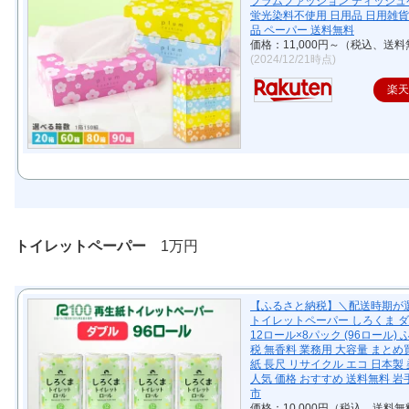
プラムファッション ティッシュ
蛍光染料不使用 日用品 日用雑貨
品 ペーパー 送料無料
価格：11,000円～（税込、送料
(2024/12/21時点)
楽
トイレットペーパー
1万円
【ふるさと納税】＼配送時期が
トイレットペーパー しろくま ダブ
12ロール×8パック (96ロール)
税 無香料 業務用 大容量 まとめ
紙 長尺 リサイクル エコ 日本製
人気 価格 おすすめ 送料無料 岩
市
価格：10,000円（税込、送料無