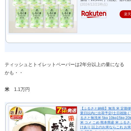
(2024/12/21時点)
楽
ティッシュとトイレットペーパーは2年分以上の量になる
かも・・
米
1.1万円
【ふるさと納税】無洗 米 定期便《
業日以内に出荷予定(土日祝除く)
るさと無洗米 5kg 10kg15kg 20
米 コメ こめ 熊本県産 米 ふるさ
けあり 以上のお米ならこれ お米