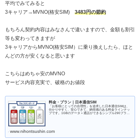
平均でみてみると
3キャリア→MVNO(格安SIM)
3483円の節約
もちろん契約内容はみなさんで違いますので、金額も割引
等も変わってきますが
3キャリアからMVNO(格安SIM）に乗り換えしたら、ほと
んどの方が安くなると思います
こちらはめちゃ安のMVNO
サービス内容充実で、破格のお値段
料金・プラン｜日本通信SIM
「お客様にとっての合理性」を追求した日本通信SIMは、
分かりやすく、安心できて、納得感のある料金ラインナッ
プです。1GBのデータ＋通話ができるシンプル290プラン
は月額290円。20GB使えるみんなのプランは月額1,390
円。定額通話もでき...
www.nihontsushin.com