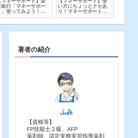
【マネーサポート】楽
【マネーサポート】使
【202
天銀行「マネーサポー
い方にちょっとクセあ
ト】個
ト」使ってみよう！
り！マネーサポートの
利・発
実際の画面を見せなが
困りごとを解説
してみた
ら使い方を解説
固定5年
著者の紹介
ふみ
【資格等】
FP技能士２級、AFP
薬剤師、認定実務実習指導薬剤