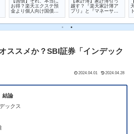
【国債】それ、本当に
【家計簿】家計簿引っ
お得？楽天エクステ預
越す？『楽天家計簿ア
金より個人向け国債を
プリ』と『マネーサポ
オススメする理由
ート』を比較してみた
オススメか？SBI証券「インデック
2024.04.01
2024.04.28
結論
デックス
難