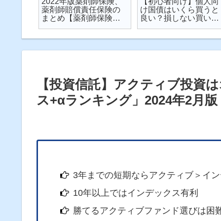
楽天が
2022年版薬剤師保険、
【初心者向け】個人向
が起こ
薬剤師賠償責任保険の
け国債はいくら買うと
対策し
まとめ【薬剤師保険】
良い？損しない買い方
説
【2022年】
は？を解説【個人向け
国債】
【投資信託】アクティブ投資は
ス+αランキング」2024年2月版
3年までの短期ならアクティブ＞イン
10年以上ではインデックス有利
勝てるアクティブファンド選びは困