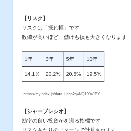
【リスク】
リスクは「振れ幅」です
数値が高いほど、儲けも損も大きくなります
1年
3年
5年
10年
14.1％
20.2%
20.6%
19.5%
https://myindex.jp/data_i.php?q=NQ1004JPY
【シャープレシオ】
効率の良い投資かを測る指標です
リスクあたりのリターンで計算されます