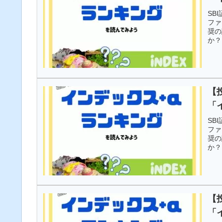
SB
ファ
奨の
か？
【
「
SB
ファ
奨の
か？
【
「