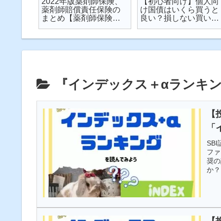
楽天が
2022年版薬剤師保険、
【初心者向け】個人向
が起こ
薬剤師賠償責任保険の
け国債はいくら買うと
対策し
まとめ【薬剤師保険】
良い？損しない買い方
説
【2022年】
は？を解説【個人向け
国債】
『インデックス＋αランキ
【
「
SB
ファ
奨の
か？
【