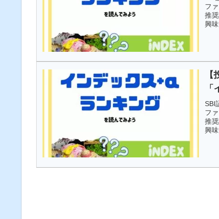
ファ
推奨
興味
オス
【
「
SB
ファ
推奨
興味
オス