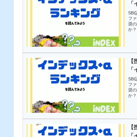
「
SB
ファ
奨の
か？
【
「
SB
ファ
奨の
か？
【
「