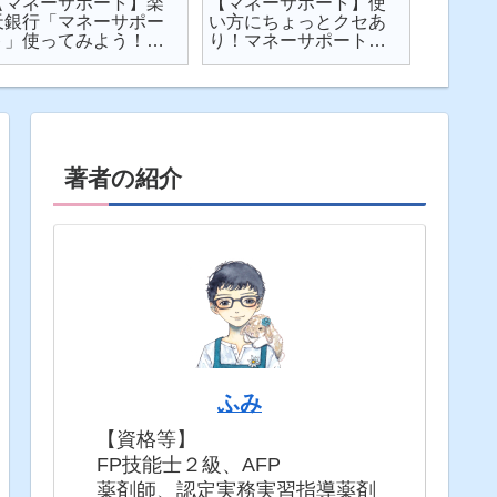
【マネーサポート】楽
【マネーサポート】使
【202
天銀行「マネーサポー
い方にちょっとクセあ
ト】個
ト」使ってみよう！
り！マネーサポートの
利・発
実際の画面を見せなが
困りごとを解説
してみた
ら使い方を解説
固定5年
著者の紹介
ふみ
【資格等】
FP技能士２級、AFP
薬剤師、認定実務実習指導薬剤