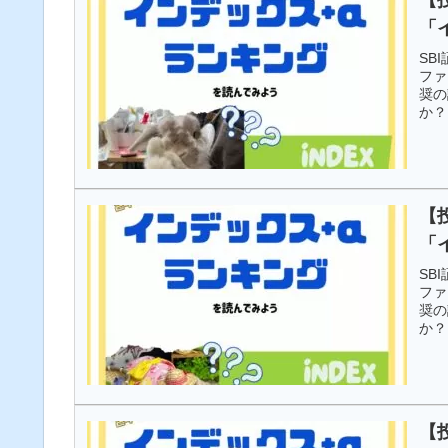
「
SB
ファ
奨の
か？
【
「
SB
ファ
奨の
か？
【