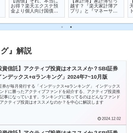
【国債】それ、本当に
【家計簿】家計簿引っ
お得？楽天エクステ預
越す？『楽天家計簿ア
金より個人向け国債を
プリ』と『マネーサポ
オススメする理由
ート』を比較してみた
ング』解説
投資信託】アクティブ投資はオススメか？SBI証券
インデックス+αランキング」2024年7~10月版
I証券が毎月発行する「インデックス+αランキング」 インデックス
ンドに勝ったアクティブファンドを紹介する、アクティブ投資推
記事になっています。ランキングに載ってるのはどんなファンド
アクティブ投資はオススメなのか？を中心に解説します
2024.12.02
投資信託】アクティブ投資はオススメか？SBI証券