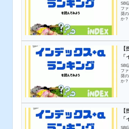
SB
ファ
奨の
か？
【
「
SB
ファ
奨の
か？
【
「
SB