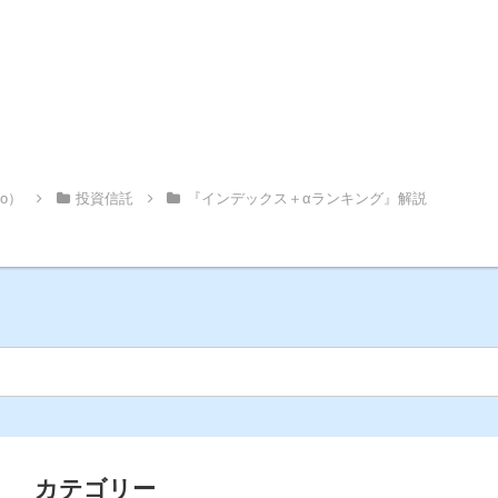
Co）
投資信託
『インデックス＋αランキング』解説
カテゴリー