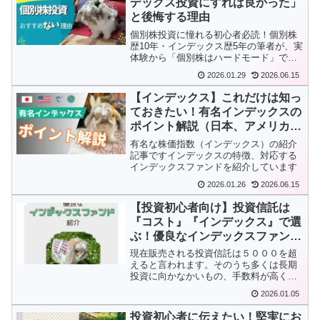
デックス投資にすれば良かった」
と後悔する理由
個別株投資に憧れる初心者必読！個別株
歴10年・インデックス歴5年の筆者が、実
体験から「個別株はハードモード」であ
る理由を徹底解説。学ぶ手間・時間・ス
2026.01.29
2026.06.15
トレスの3つの壁を紐解き、資産形成の最
適解であるインデックス投資との賢い使
【インデックス】これだけは知っ
い分け術を伝授します。
ておきたい！有名インデックスの
ポイント解説（日本、アメリカ、
全世界）
有名な株価指数（インデックス）の紹介
記事ですインデックスの特徴、対応する
インデックスファンドを紹介しています
2026.01.26
2026.06.15
【投資初心者向け】投資信託は
『コスト』『インデックス』で選
ぶ！優良なインデックスファンド
紹介
現在販売される投資信託は５０００を超
えると言われます。そのうち多くは長期
投資に向かなかいもの、手数料が高く損
しやすいものです。長期投資に向いたフ
2026.01.05
ァンドを厳選した「つみたてNISA対象商
品」ですら200程あります。大量にあるフ
投資初心者に伝えたい！堅実にお