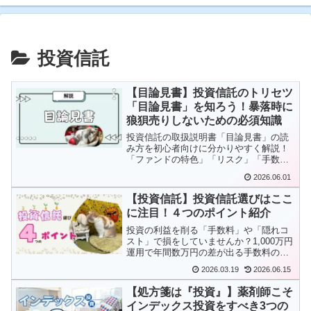
投資信託
【目論見書】投資信託のトリセツ
「目論見書」を知ろう！暴落時に
狼狽売りしないための必須知識
投資信託の取扱説明書「目論見書」の読
み方を初心者向けに分かりやすく解説！
「ファンドの特色」「リスク」「手数
料」など、見るべき4つの重要ポイントを
2026.06.01
まとめました。目論見書を理解すれば、
株価暴落時にも狼狽売りせず冷静に対処
【投資信託】投資信託選びはここ
できるようになります。
に注目！４つのポイント紹介
投資の利益を削る「手数料」や「隠れコ
スト」で損をしていませんか？1,000万円
運用で年間数万円の差が出る手数料の基
準や、解散リスクを避ける純資産のチェ
2026.03.19
2026.06.15
ック法など、賢い投資家が必ず見ている4
つの鉄則を公開。eMAXIS Slimなど人気
【処方箋は『投資』】薬剤師こそ
ファンドがなぜ優良と言われるのか、そ
インデックス投資をすべき3つの
の根拠がわかります。