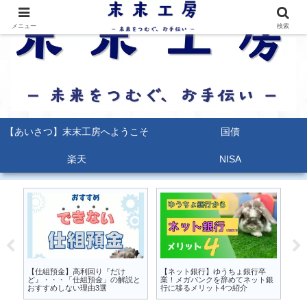
メニュー
検索
【あいさつ】末末工房へようこそ
国債
楽天
NISA
るな
【仕組預金】高利回り『だけ
【ネット銀行】ゆうちょ銀行卒
【
か
ど』・・・「仕組預金」の解説と
業！メガバンクを辞めてネット銀
能
おすすめしない理由3選
行に移るメリット4つ紹介
ポ