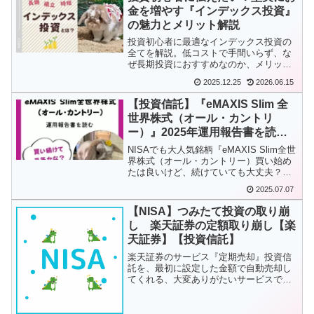
ァンドのうち、一部の優良なインデック
金を増やす『インデックス投資』
スファンドを紹介します。
の魅力とメリット解説
投資初心者に最適なインデックス投資の
全てを解説。低コストで手間いらず、な
ぜ長期投資におすすめなのか、メリッ
ト・デメリット、どんな人に向いている
2025.12.25
2026.06.15
かを徹底紹介します。
【投資信託】『eMAXIS Slim 全
世界株式（オール・カントリ
ー）』2025年運用報告書を読
む！継続問題ないかを確認しよう
NISAでも大人気銘柄『eMAXIS Slim全世
界株式（オール・カントリー）買い始め
たは良いけど、続けていても大丈夫？そ
こにお答えするツールが投資信託の運用
2025.07.07
報告書。運用報告書は、運用状況や市況
をざっくりと確認できるツールです。今
【NISA】つみたて投資の取り崩
回は、2024年6月に発行された最新の運
し 楽天証券の定額取り崩し【楽
用報告書を確認していきます。＃
天証券】【投資信託】
eMAXISSlim#投資信託
楽天証券のサービス『定期売却』投資信
託を、最初に設定した金額で自動売却し
てくれる、大変ありがたいサービスです
楽天証券の定期売却のポイントはNISAも
定期売却対象なこと様々あって色々言わ
れる楽天証券ですが定期売却に関して