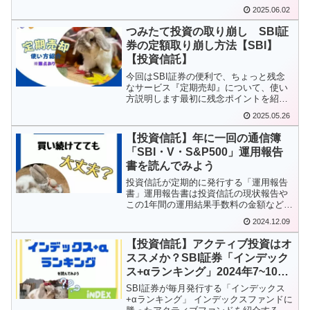
は、SBI証券を一歩リ...
2025.06.02
つみたて投資の取り崩し SBI証
券の定額取り崩し方法【SBI】
【投資信託】
今回はSBI証券の便利で、ちょっと残念
なサービス『定期売却』について、使い
方説明します最初に残念ポイントを紹介
NISAの取り崩しは非対応調べてて、ウソ
2025.05.26
でしょ？！ってなりました(°_°)特定口座
は対象なので、現在は課税口座で運用し
【投資信託】年に一回の通信簿
ている方に限...
「SBI・V・S&P500」運用報告
書を読んでみよう
投資信託が定期的に発行する「運用報告
書」運用報告書は投資信託の現状報告や
この1年間の運用結果手数料の金額などを
教えてくれる、言わば投資信託の通信簿
2024.12.09
です私たちの資産を運用してくれてる投
資信託が問題なく運用できているか今後
【投資信託】アクティブ投資はオ
も続けていて大丈夫かを...
ススメか？SBI証券「インデック
ス+αランキング」2024年7~10月
版
SBI証券が毎月発行する「インデックス
+αランキング」 インデックスファンドに