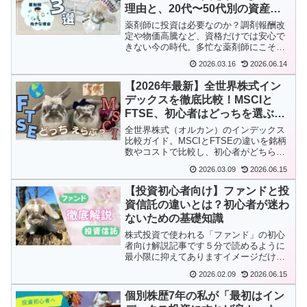
理由と、20代〜50代別の資産運
用戦略
薬剤師に投資は必要なのか？調剤報酬改
定や物価高騰など、資格だけでは安心で
きない今の時代。多忙な薬剤師にこそ
「インデックス投資」が最適な理由を徹
2026.03.16
2026.06.14
底解説します。20代〜50代の年代別戦略
から、新NISAの活用法まで、将来の自由
【2026年最新】全世界株式イン
を処方するための資産運用ガイドです。
デックスを徹底比較！MSCIと
FTSE、初心者はどっちを選ぶべ
き？
全世界株式（オルカン）のインデックス
比較ガイド。MSCIとFTSEの違いを銘柄
数やコストで比較し、初心者がどちらを
選ぶべきか診断チャートで提案します。
2026.03.09
2026.06.15
eMAXIS SlimやSBI・Vなど、実際の投資
信託も実名で紹介。もう銘柄選びで迷う
【投資初心者向け】ファンドと投
ことはありません！
資信託の違いとは？初心者が迷わ
ないための基礎知識
株式投資で使われる「ファンド」の初心
者向け解説記事です５分で読めるように
最小限に抑えてありますイメージだけで
もつかんでもらえるかと思います#投資初
2026.02.09
2026.06.15
心者#ファンド#投資信託#インデックスフ
ァンド#アクティブファンド
個別株歴7年の私が「最初はイン