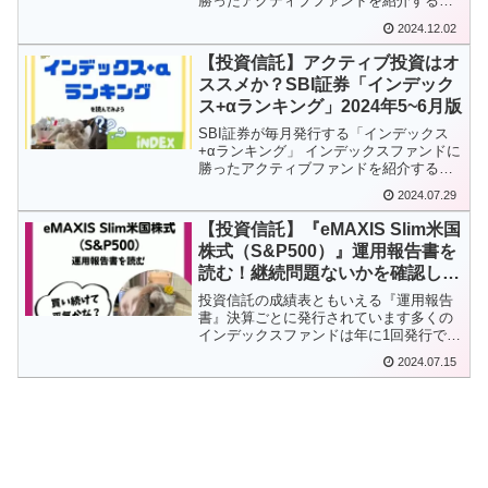
勝ったアクティブファンドを紹介する、
アクティブ投資推奨の記事になっていま
2024.12.02
す。ランキングに載ってるのはどんなフ
ァンドか？アクティブ投資はオススメな
【投資信託】アクティブ投資はオ
のか？を中心に解説します
ススメか？SBI証券「インデック
ス+αランキング」2024年5~6月版
SBI証券が毎月発行する「インデックス
+αランキング」 インデックスファンドに
勝ったアクティブファンドを紹介する、
アクティブ投資推奨の記事になっていま
2024.07.29
す。ランキングに載ってるのはどんなフ
ァンドか？アクティブ投資はオススメな
【投資信託】『eMAXIS Slim米国
のか？を中心に解説します
株式（S&P500）』運用報告書を
読む！継続問題ないかを確認しよ
う
投資信託の成績表ともいえる『運用報告
書』決算ごとに発行されています多くの
インデックスファンドは年に1回発行です
先日、ｅＭＡＸＩＳ Ｓｌｉｍ 米国株式
2024.07.15
（S＆P500)の運用報告書が出ました今回
はその運用報告書を読んでいきましょう
問題なく運用で...