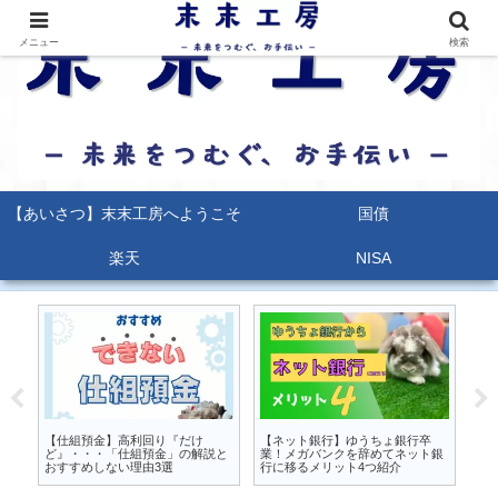
メニュー
検索
【あいさつ】末末工房へようこそ
国債
楽天
NISA
るな
【仕組預金】高利回り『だけ
【ネット銀行】ゆうちょ銀行卒
【
か
ど』・・・「仕組預金」の解説と
業！メガバンクを辞めてネット銀
能
おすすめしない理由3選
行に移るメリット4つ紹介
ポ