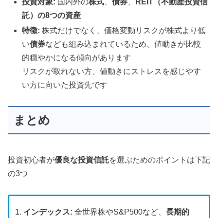
投資対象:
国内外の
株式
、
債券
、
REIT（不動産投資信
託）の8つの資産
特徴:
株式だけでなく、価格変動リスクが株式より低
い
債券
なども組み込まれているため、値動きが比較
的穏やかになる傾向があります
リスクが取れない方、値動きにストレスを感じやす
い方に向いた投資先です
まとめ
投資初心者が
優良な投資信託
を選ぶためのポイントは下記
の3つ
インデックス:
全世界株やS&P500など、
長期的