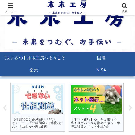
メニュー
検索
【あいさつ】末末工房へようこそ
国債
楽天
NISA
るな
【仕組預金】高利回り『だけ
【ネット銀行】ゆうちょ銀行卒
【
か
ど』・・・「仕組預金」の解説と
業！メガバンクを辞めてネット銀
能
おすすめしない理由3選
行に移るメリット4つ紹介
ポ