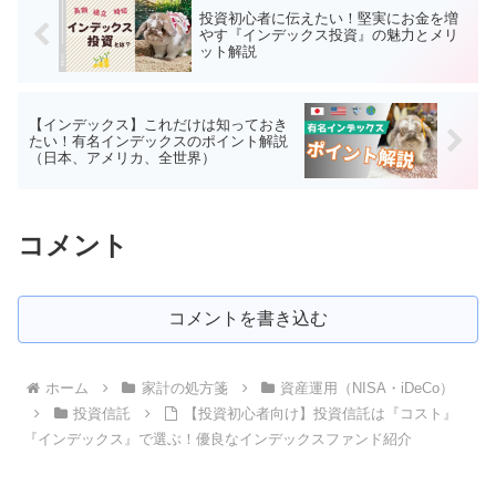
投資初心者に伝えたい！堅実にお金を増
やす『インデックス投資』の魅力とメリ
ット解説
【インデックス】これだけは知っておき
たい！有名インデックスのポイント解説
（日本、アメリカ、全世界）
コメント
コメントを書き込む
ホーム
家計の処方箋
資産運用（NISA・iDeCo）
投資信託
【投資初心者向け】投資信託は『コスト』
『インデックス』で選ぶ！優良なインデックスファンド紹介