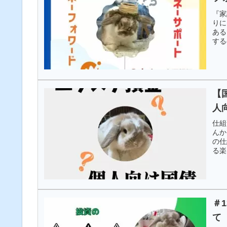
『家
りに
ある
する
秀な
計簿
【
人
仕組
んか
の仕
る楽
解説
＃
て