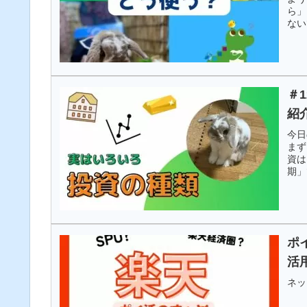
ら」
ない
のた
＃
紹
今日
まず
資は
期」
ポ
活
ネッ