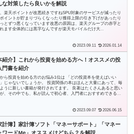
んな対策したら良いかを解説
、楽天ポイントが改悪続きですねSPU対象のサービスが減ったり
ポイントが貯まりづらくなったり獲得上限の引き下げがあったり
っとずつ悪くなっています改悪の原因は、楽天グループの赤字と
れます全体的には黒字なんですが楽天モバイルだけ大...
2023.09.11
2026.01.14
本紹介】これから投資を始める方へ！オススメの投
入門書を紹介
から投資を始める方のお悩み1位は 「どの投資本を使えばいい
」じゃないでしょうか。 投資関係の本はほんと大量にあって、毎
ように新しい書籍が発行されてます。 良著はたくさんあると思い
が、その中でも、私が読んで初心者、入門者におすすめできる投
を紹介します。読みやすさ重視です
2023.09.07
2026.06.15
家計簿】家計簿ソフト「マネーサポート」「マネー
ォワードMe」オススメはどちら？を解説