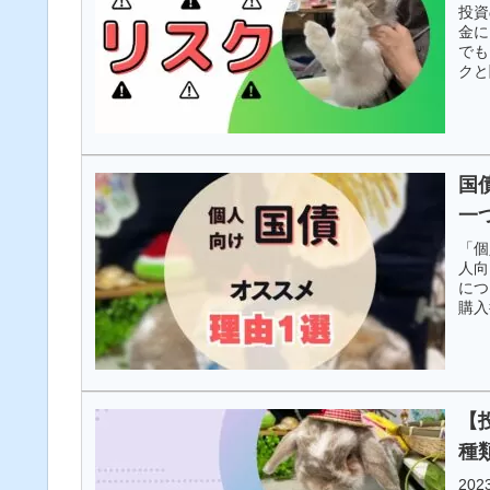
投資
金に
でも
クと
国
一
「個
人向
につ
購入
【
種
20