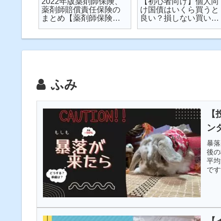
楽天が
2022年版薬剤師保険、
【初心者向け】個人向
が起こ
薬剤師賠償責任保険の
け国債はいくら買うと
対策し
まとめ【薬剤師保険】
良い？損しない買い方
説
【2022年】
は？を解説【個人向け
国債】
ふみ
【
ン
暴落
後の
平均
です
【