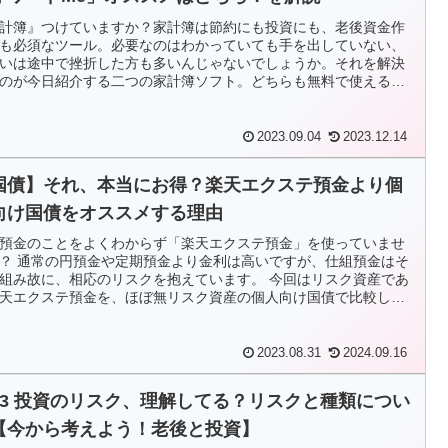
計簿』つけていますか？家計簿は節約にも投資にも、老後資金作
も必須なツール。必要なのはわかっていても手を出していない、
いは途中で挫折した方も多いんじゃないでしょうか。それを解決
のが今日紹介する二つの家計簿ソフト。どちらも無料で使える優
ソフトなんです。今日はこの二つの使い分けを伝授します。＃家
＃マネーサポート＃マネーフォワードMe＃楽天銀行
2023.09.04
2023.12.14
国債】それ、本当にお得？楽天エクステ預金より個
向け国債をオススメする理由
預金のことをよくわからず「楽天エクステ預金」を使っていませ
？ 通常の円預金や定期預金より金利は高いですが、仕組預金はそ
組み故に、相応のリスクを抱えています。 今回はリスク資産であ
天エクステ預金を、ほぼ無リスク資産の個人向け国債で比較して
します。
2023.08.31
2024.09.16
13 投資のリスク、理解してる？リスクと種類につい
【今から考えよう！老後と投資】