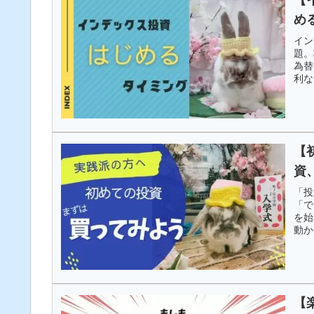
め
イン
題。
為替
利な
ミン
【
資
「投
「で
を始
動か
【