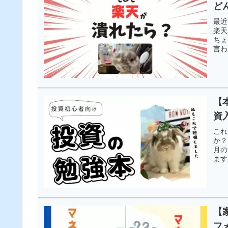
ど
最近
楽天
ちょ
言わ
【
資
これ
か？
月の
ます
資本
【
フ