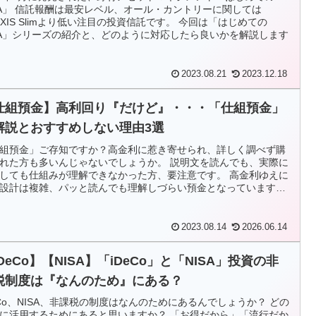
SA」 信託報酬は最安レベル、オール・カントリーに関しては
AXIS Slimより低い注目の投資信託です。 今回は「はじめての
SA」シリーズの紹介と、どのように対応したら良いかを解説します
2023.08.21
2023.12.18
仕組預金】高利回り『だけど』・・・「仕組預金」
解説とおすすめしない理由3選
組預金」ご存知ですか？高金利に惹き寄せられ、詳しく調べず購
れた方も多いんじゃないでしょうか。 説明文を読んでも、実際に
しても仕組みが理解できなかった方、要注意です。 高金利ゆえに
設計は複雑、パッと読んでも理解しづらい預金となっています。
は「仕組預金」について、解説とデメリットを解説します
2023.08.14
2026.06.14
DeCo】【NISA】「iDeCo」と「NISA」投資の非
税制度は『なんのため』にある？
eCo、NISA、非課税の制度はなんのためにあるんでしょうか？ どの
に活用するためにあると思いますか？ 「お得だから」「流行だか