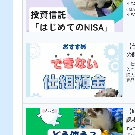
NI
eM
NI
【
の
「仕
入さ
購入
商品
今回
【i
課
iD
よう