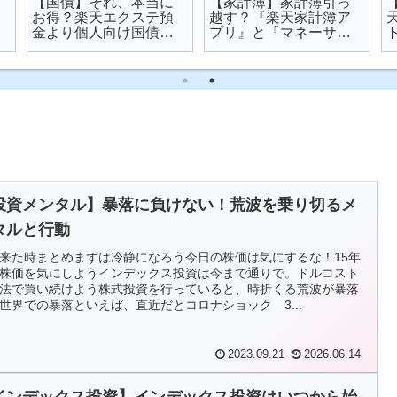
【国債】それ、本当に
【家計簿】家計簿引っ
お得？楽天エクステ預
越す？『楽天家計簿ア
金より個人向け国債を
プリ』と『マネーサポ
オススメする理由
ート』を比較してみた
投資メンタル】暴落に負けない！荒波を乗り切るメ
タルと行動
来た時まとめまずは冷静になろう今日の株価は気にするな！15年
株価を気にしようインデックス投資は今まで通りで。ドルコスト
法で買い続けよう株式投資を行っていると、時折くる荒波が暴落
世界での暴落といえば、直近だとコロナショック 3...
2023.09.21
2026.06.14
インデックス投資】インデックス投資はいつから始