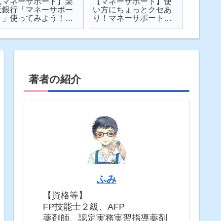
【マネーサポート】楽
【マネーサポート】使
【202
天銀行「マネーサポー
い方にちょっとクセあ
ト】個
ト」使ってみよう！
り！マネーサポートの
利・発
実際の画面を見せなが
困りごとを解説
してみた
ら使い方を解説
固定5年
著者の紹介
ふみ
【資格等】
FP技能士２級、AFP
薬剤師、認定実務実習指導薬剤