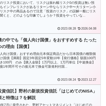
のリスク投資において、リスクは振れ幅リスク0の投資は無い預
もインフレリスクがあるリターン中ならリスク中〜大リターン小
リスク中の商品あるので注意「投資のリスク」の誤解一般にリス
聞くと、どのような印象でしょうか？投資をやっていな...
2023.08.28
2026.04.08
債の中でも「個人向け国債」をおすすめする たった
つの理由【国債】
人向け国債」おすすめ理由元本保証商品だから日本国債の種類個
け国債【満期】固定3年固定5年変動10年【発行価格】額面100円
き100円 のみ【購入金額】1万円以上、1万円単位【中途換金】
後1年間不可その後元本で換金可新発利付国...
2023.08.24
2023.12.27
投資信託】野村の新規投資信託「はじめてのNISA」
類と特徴は？を解説
23年7月に発売された、野村アセットマネジメント「はじめての