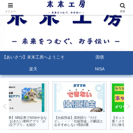
メニュー
検索
【あいさつ】末末工房へようこそ
国債
楽天
NISA
でNISAやるな
【仕組預金】高利回り『だけ
【ネット銀行】ゆうちょ銀行卒
利アプリ「か
ど』・・・「仕組預金」の解説と
業！メガバンクを辞めてネット銀
を紹介
おすすめしない理由3選
行に移るメリット4つ紹介