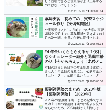
しく説明できると信頼感がより上昇する
のではないでしょうか
2023.05.18
2026.06.14
薬局実習 初めての、実習スケジ
ュール作り【実習奮闘記】
〜実習受け入れ1ヶ月前まで各大学の実習
講習会12月までに募集用紙が届き多くは1
月の3〜4週、土日の午後に開催されます
各大学は同時期に行われるので、ブッキ
2023.05.11
2026.06.14
ングするケースも出てきます可能であれ
ば出席した方が良いですが、出られない
#4 年金いくらもらえるか？便利
際は後日書類送付...
なシミュレーター紹介と退職年齢
の話【今から考えよう！老後と投
資】
本日の話まとめ日本の年金制度は破綻し
ません！年金額の資産には「公的年金シ
ミュレーター」公的年金シミュレーター
は退職年齢の変更、繰下げ受給の変更が
2023.05.01
2023.05.30
楽老後資金は退職年齢を上げると減らせ
る老後生活の柱になる「老齢年金」【老
薬剤師保険のまとめ 2023年版
後の収入源】多くの方にと...
【薬剤師保険】【2023年】
2023年の薬剤師保険 まとめ記事です東
京海上日動の薬剤師保険の代理店が見つ
からないため、2023年版から削除しまし