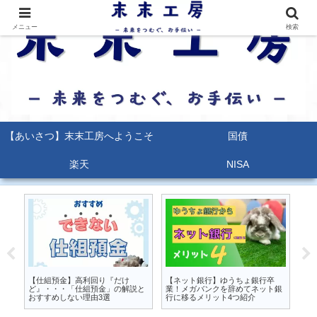
メニュー
検索
【あいさつ】末末工房へようこそ
国債
楽天
NISA
るな
【仕組預金】高利回り『だけ
【ネット銀行】ゆうちょ銀行卒
【
か
ど』・・・「仕組預金」の解説と
業！メガバンクを辞めてネット銀
能
おすすめしない理由3選
行に移るメリット4つ紹介
ポ