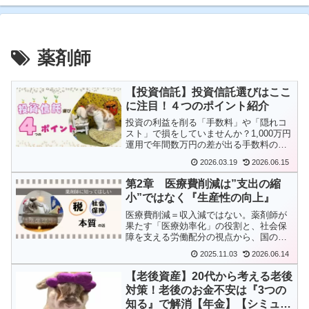
薬剤師
【投資信託】投資信託選びはここ
に注目！４つのポイント紹介
投資の利益を削る「手数料」や「隠れコ
スト」で損をしていませんか？1,000万円
運用で年間数万円の差が出る手数料の基
準や、解散リスクを避ける純資産のチェ
2026.03.19
2026.06.15
ック法など、賢い投資家が必ず見ている4
つの鉄則を公開。eMAXIS Slimなど人気
第2章 医療費削減は”支出の縮
ファンドがなぜ優良と言われるのか、そ
小”ではなく『生産性の向上』
の根拠がわかります。
医療費削減＝収入減ではない。薬剤師が
果たす「医療効率化」の役割と、社会保
障を支える労働配分の視点から、国の成
長との関係を考えます
2025.11.03
2026.06.14
【老後資産】20代から考える老後
対策！老後のお金不安は『3つの
知る』で解消【年金】【シミュレ