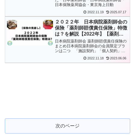
日本保険薬局協会・東京海上日動
2022.11.19
2025.07.17
２０２２年 日本病院薬剤師会の
保険「薬剤師賠償責任保険」特徴
は？を解説【2022年】【薬剤師
保険】
日本病院薬剤師会 薬剤師賠償責任保険の
まとめ日本病院薬剤師会の会員限定プラ
ンは二つ 「施設契約」「個人契約」施
設契約は薬剤部単位 薬剤部所属員全員
2022.11.18
2023.06.06
加入必須保険金は 調剤事故１億円、医
薬品事故以外５０００万円保険料は 薬
局２３００円｜薬剤師２...
次のページ