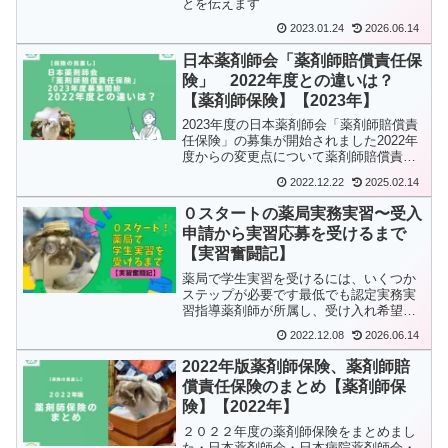
とを伝えます
2023.01.24
2026.06.14
日本薬剤師会「薬剤師賠償責任保
険」 2022年度との違いは？
【薬剤師保険】【2023年】
2023年度の日本薬剤師会「薬剤師賠償責
任保険」の募集が開始されました2022年
度からの変更点について薬剤師賠償責任
保険についての解説しています
2022.12.22
2025.02.14
０スタートの薬局実務実習〜受入
申請から実習応募を受けるまで
【実習奮闘記】
薬局で学生実習を受けるには、いくつか
ステップが必要です最低でも認定実務実
習指導薬剤師が所属し、受け入れ希望の
書類提出をしなければなりません５年実
2022.12.08
2026.06.14
習を受けていない薬局で、経験者は皆無
その状況から応需に至るまでの道筋をお
2022年版薬剤師保険、薬剤師賠
話します
償責任保険のまとめ【薬剤師保
険】【2022年】
２０２２年度の薬剤師保険をまとめまし
た・日本薬剤師会・日本病院薬剤師会・