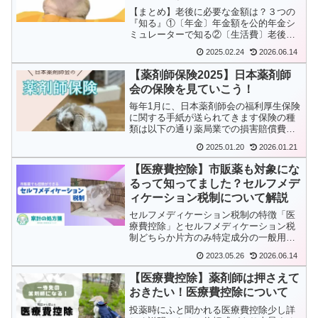
ーション】
【まとめ】老後に必要な金額は？３つの
『知る』①〔年金〕年金額を公的年金シ
ミュレーターで知る②〔生活費〕老後の
生活費は、夫婦で月23〜38万、単身で月
2025.02.24
2026.06.14
14〜26万（夫婦×0.7）③〔老後資金〕老
後資金額の計算は手計算『（生活費−年
【薬剤師保険2025】日本薬剤師
金）×老後年...
会の保険を見ていこう！
毎年1月に、日本薬剤師会の福利厚生保険
に関する手紙が送られてきます保険の種
類は以下の通り薬局業での損害賠償費用
の保険サイバー攻撃による損害賠償の保
2025.01.20
2026.01.21
険クレーム対応費用の保険ドーピングに
関する損害賠償の保険薬剤の損害に対応
【医療費控除】市販薬も対象にな
する保険休業補償の保険...
るって知ってました？セルフメデ
ィケーション税制について解説
セルフメディケーション税制の特徴「医
療費控除」とセルフメディケーション税
制どちらか片方のみ特定成分の一般用医
薬品が対象12000円〜88000円までが所得
2023.05.26
2026.06.14
控除健康診断か予防接種を行う必要あり
確定申告が必要医療費控除についてはこ
【医療費控除】薬剤師は押さえて
ちら医療費控除...
おきたい！医療費控除について
投薬時にふと聞かれる医療費控除少し詳