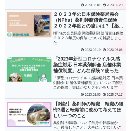
た
2023.03.01
2023.06.29
２０２３年の日本保険薬局協会
（NPha）薬剤師賠償責任保険
２０２２年度との違いは？【薬剤
師保険】【２０２３年】
NPhaの会員限定保険薬剤師賠償責任保険
２０２３年度の保険について解説しまし
た
2023.02.19
2023.06.06
「2023年新型コロナウイルス感
染症対応 日本薬剤師会 店舗休業
補償制度」どんな保険？使ったほ
うがいい？を解説【薬剤師保険】
「新型コロナウイルス感染症対応 日本薬
【2023年】
剤師会 店舗休業補償制度」について解説
この保険、実はかなりクセがあります
2023.02.03
2025.07.17
【雑記】薬剤師の転職 転職の後
悔3選と転職前に改めて考えてほ
しい一つのこと
薬剤師の転職について自身の転職歴か
ら、後悔したこと、大事にして欲しいこ