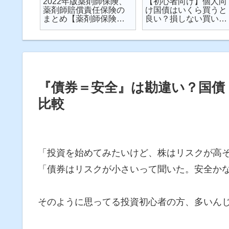
楽天が
2022年版薬剤師保険、
【初心者向け】個人向
が起こ
薬剤師賠償責任保険の
け国債はいくら買うと
対策し
まとめ【薬剤師保険】
良い？損しない買い方
説
【2022年】
は？を解説【個人向け
国債】
『債券＝安全』は勘違い？国債
比較
「投資を始めてみたいけど、株はリスクが高
「債券はリスクが小さいって聞いた。安全か
そのように思ってる投資初心者の方、多いん