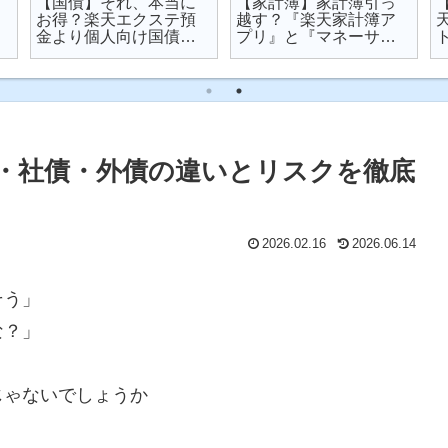
【国債】それ、本当に
【家計簿】家計簿引っ
お得？楽天エクステ預
越す？『楽天家計簿ア
金より個人向け国債を
プリ』と『マネーサポ
オススメする理由
ート』を比較してみた
・社債・外債の違いとリスクを徹底
2026.02.16
2026.06.14
そう」
な？」
じゃないでしょうか