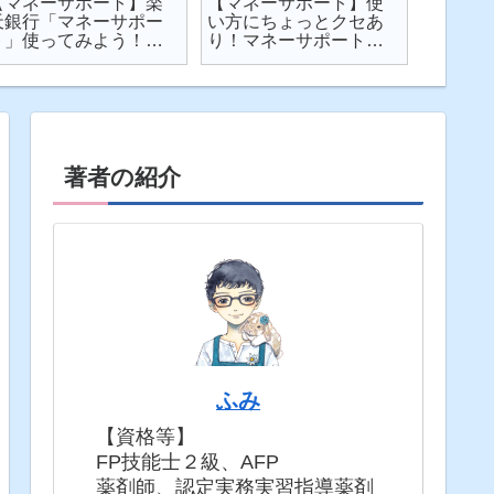
【マネーサポート】楽
【マネーサポート】使
【202
天銀行「マネーサポー
い方にちょっとクセあ
ト】個
ト」使ってみよう！
り！マネーサポートの
利・発
実際の画面を見せなが
困りごとを解説
してみた
ら使い方を解説
固定5年
著者の紹介
ふみ
【資格等】
FP技能士２級、AFP
薬剤師、認定実務実習指導薬剤