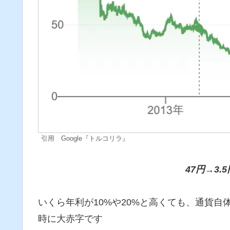
引用 Google『トルコリラ』
47円→3.
いくら年利が10%や20%と高くても、通貨
時に大赤字です