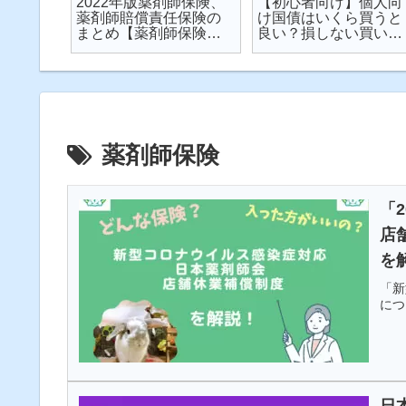
楽天が
2022年版薬剤師保険、
【初心者向け】個人向
が起こ
薬剤師賠償責任保険の
け国債はいくら買うと
対策し
まとめ【薬剤師保険】
良い？損しない買い方
説
【2022年】
は？を解説【個人向け
国債】
薬剤師保険
「
店
を
「新
につ
日