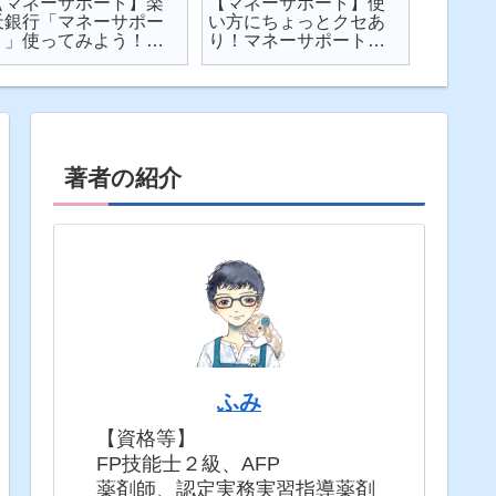
【マネーサポート】楽
【マネーサポート】使
【202
天銀行「マネーサポー
い方にちょっとクセあ
ト】個
ト」使ってみよう！
り！マネーサポートの
利・発
実際の画面を見せなが
困りごとを解説
してみた
ら使い方を解説
固定5年
著者の紹介
ふみ
【資格等】
FP技能士２級、AFP
薬剤師、認定実務実習指導薬剤