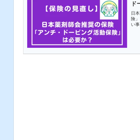
ド
日本
険」
い事