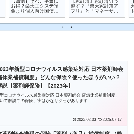
【国債】それ、本当に
【家計簿】家計簿引っ
お得？楽天エクステ預
越す？『楽天家計簿ア
金より個人向け国債を
プリ』と『マネーサポ
オススメする理由
ート』を比較してみた
2023年新型コロナウイルス感染症対応 日本薬剤師会
舗休業補償制度」どんな保険？使ったほうがいい？
解説【薬剤師保険】【2023年】
型コロナウイルス感染症対応 日本薬剤師会 店舗休業補償制度」
いて解説この保険、実はかなりクセがあります
2023.02.03
2025.07.17
本薬剤師会推奨の保険「薬剤（商品）補償制度 （動