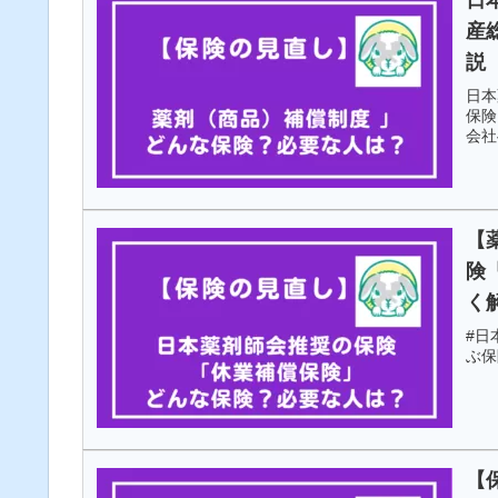
産
説
日本
保険
会社
【
険
く
#日
ぶ保
【